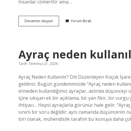
İnsanlar cömerttir ama…
Kerem
Devamını okuyun
Yorum Bırak
Allah’ın
ismi
mi
?
Ayraç neden kullanıl
Tarih: Temmuz 21, 2026
Ayraç Neden Kullanılır? Dili Düzenleyen Küçük İşa
geldiniz. Bugün gündemimizde “Ayraç neden kullanıl
etmeden kullandığımız ayraçlar, aslında düşünceyi o
içine sıkışan ek bir açıklama, bir yan fikir, bir vur
ihtiyacı… Hepsi ayraçlarla görünür hale gelir. “Ayraç
sınırlı bir soru değildir; aynı zamanda düşüncenin nas
biri olarak, mühendislik tarafım bu konuya daha ço