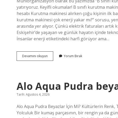
Muniorganizasyon olarak bu yazımızda “B sınıfı k
yatırıyoruz. Keyifli okumalar! B sınıfı kurutma maki
hesabı Kurutma makinesi alırken çoğu kişinin ilk baktı
kurutma makinesi çok enerji yakar mı?” sorusu, yeni 
arasında yer alıyor. Çünkü elektrik faturaları artık k
Eskişehir’de yaşayan ve günlük hayatın içinde tekno
İnsanlar enerji etiketindeki harfi görüyor ama…
B
Devamını okuyun
Yorum Bırak
sınıfı
kurutma
makinesi
çok
enerji
Alo Aqua Pudra beyaz
yakar
mı
?
Tarih: Ağustos 4, 2026
Alo Aqua Pudra Beyazlar İçin Mi? Kültürlerin Renk, 
Yolculuk Bir kumaş parçasının, bir rengin ya da gün