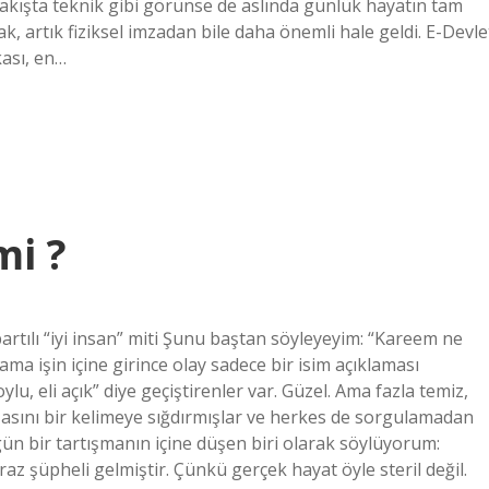
k bakışta teknik gibi görünse de aslında günlük hayatın tam
k, artık fiziksel imzadan bile daha önemli hale geldi. E-Devle
kası, en…
mi ?
rtılı “iyi insan” miti Şunu baştan söyleyeyim: “Kareem ne
ma işin içine girince olay sadece bir isim açıklaması
lu, eli açık” diye geçiştirenler var. Güzel. Ama fazla temiz,
aşasını bir kelimeye sığdırmışlar ve herkes de sorgulamadan
ün bir tartışmanın içine düşen biri olarak söylüyorum:
az şüpheli gelmiştir. Çünkü gerçek hayat öyle steril değil.