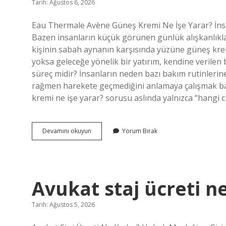
Tarih: Ağustos 6, 2026
Eau Thermale Avène Güneş Kremi Ne İşe Yarar? İns
Bazen insanların küçük görünen günlük alışkanlıkla
kişinin sabah aynanın karşısında yüzüne güneş kremi s
yoksa geleceğe yönelik bir yatırım, kendine verilen b
süreç midir? İnsanların neden bazı bakım rutinlerine b
rağmen harekete geçmediğini anlamaya çalışmak ba
kremi ne işe yarar? sorusu aslında yalnızca “hangi ci
Eau
Devamını okuyun
Yorum Bırak
thermale
avene
güneş
kremi
ne
Avukat staj ücreti n
işe
yarar
?
Tarih: Ağustos 5, 2026