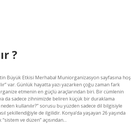
ır ?
retin Büyük Etkisi Merhaba! Muniorganizasyon sayfasına hoş
ır” var. Günlük hayatta yazı yazarken çoğu zaman fark
rganize etmenin en güçlü araçlarından biri. Bir cümlenin
gu ya da sadece zihnimizde beliren küçük bir duraklama
 neden kullanılır?” sorusu bu yüzden sadece dil bilgisiyle
ıl şekillendiğiyle de ilgilidir. Konya’da yaşayan 26 yaşında
k “sistem ve düzen” açısından…