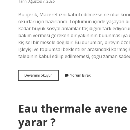
Tarih: Ağustos 7, 2026
Bu içerik, Mazeret izni kabul edilmezse ne olur ko
okurları için hazırlandı. Toplumun içinde yaşayan b
kadar büyük sosyal anlamlar taşıdığını fark ediyoru
bakım vermesi gereken bir yakınının bulunması ya d
kişisel bir mesele değildir. Bu durumlar, bireyin öz
işleyişi ve toplumsal beklentiler arasındaki karmaşık 
talebinin kabul edilip edilmemesi, çoğu zaman sade
Mazeret
Devamını okuyun
Yorum Bırak
izni
kabul
edilmezse
ne
olur
Eau thermale avene 
?
yarar ?