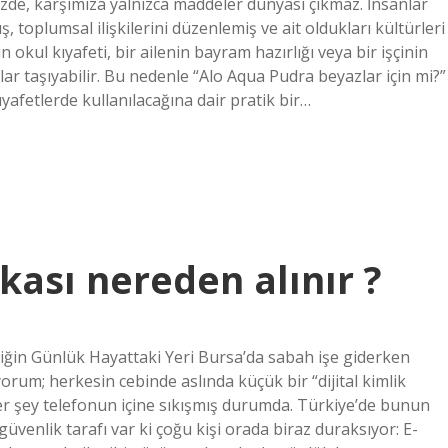
de, karşımıza yalnızca maddeler dünyası çıkmaz. İnsanlar
ş, toplumsal ilişkilerini düzenlemiş ve ait oldukları kültürleri
 okul kıyafeti, bir ailenin bayram hazırlığı veya bir işçinin
mlar taşıyabilir. Bu nedenle “Alo Aqua Pudra beyazlar için mi?”
afetlerde kullanılacağına dair pratik bir…
kası nereden alınır ?
imliğin Günlük Hayattaki Yeri Bursa’da sabah işe giderken
rum; herkesin cebinde aslında küçük bir “dijital kimlik
er şey telefonun içine sıkışmış durumda. Türkiye’de bunun
üvenlik tarafı var ki çoğu kişi orada biraz duraksıyor: E-