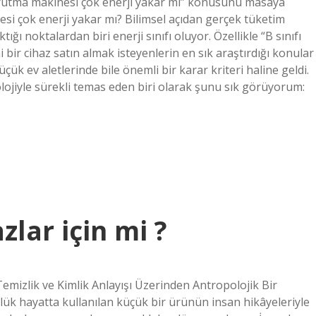
urutma makinesi çok enerji yakar mı” konusunu masaya
nesi çok enerji yakar mı? Bilimsel açıdan gerçek tüketim
ğı noktalardan biri enerji sınıfı oluyor. Özellikle “B sınıfı
bir cihaz satın almak isteyenlerin en sık araştırdığı konular
üçük ev aletlerinde bile önemli bir karar kriteri haline geldi.
lojiyle sürekli temas eden biri olarak şunu sık görüyorum:
lar için mi ?
Temizlik ve Kimlik Anlayışı Üzerinden Antropolojik Bir
lük hayatta kullanılan küçük bir ürünün insan hikâyeleriyle