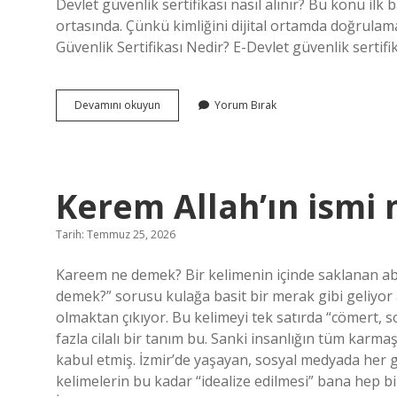
Devlet güvenlik sertifikası nasıl alınır? Bu konu il
ortasında. Çünkü kimliğini dijital ortamda doğrulama
Güvenlik Sertifikası Nedir? E-Devlet güvenlik sertifi
Yakın
Devamını okuyun
Yorum Bırak
koruma
sertifikası
nereden
alınır
?
Kerem Allah’ın ismi 
Tarih: Temmuz 25, 2026
Kareem ne demek? Bir kelimenin içinde saklanan aba
demek?” sorusu kulağa basit bir merak gibi geliyor a
olmaktan çıkıyor. Bu kelimeyi tek satırda “cömert, soy
fazla cilalı bir tanım bu. Sanki insanlığın tüm karm
kabul etmiş. İzmir’de yaşayan, sosyal medyada her g
kelimelerin bu kadar “idealize edilmesi” bana hep bir