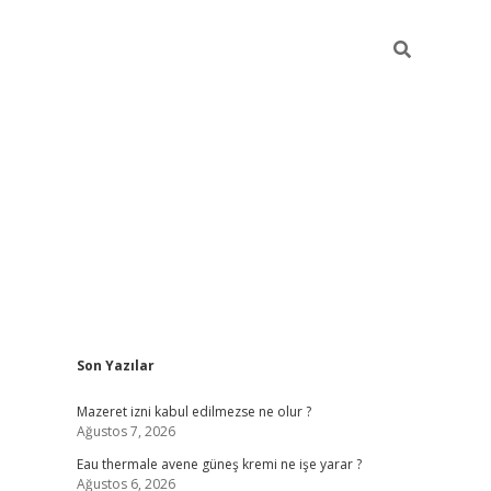
Sidebar
Son Yazılar
vdcasino
Mazeret izni kabul edilmezse ne olur ?
Ağustos 7, 2026
Eau thermale avene güneş kremi ne işe yarar ?
Ağustos 6, 2026