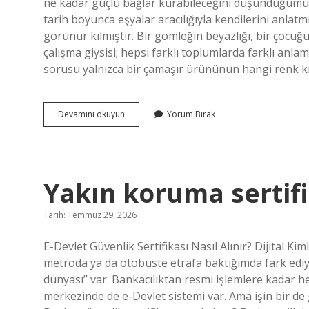
ne kadar güçlü bağlar kurabileceğini düşündüğümüz
tarih boyunca eşyalar aracılığıyla kendilerini anlatmı
görünür kılmıştır. Bir gömleğin beyazlığı, bir çocuğun
çalışma giysisi; hepsi farklı toplumlarda farklı anla
sorusu yalnızca bir çamaşır ürününün hangi renk kıy
Alo
Devamını okuyun
Yorum Bırak
Aqua
Pudra
beyazlar
için
mi
Yakın koruma sertifi
?
Tarih: Temmuz 29, 2026
E-Devlet Güvenlik Sertifikası Nasıl Alınır? Dijital K
metroda ya da otobüste etrafa baktığımda fark ediyo
dünyası” var. Bankacılıktan resmi işlemlere kadar h
merkezinde de e-Devlet sistemi var. Ama işin bir de g