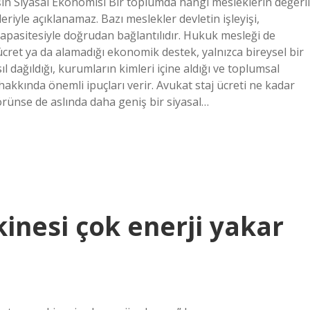
in Siyasal Ekonomisi Bir toplumda hangi mesleklerin değerli
eriyle açıklanamaz. Bazı meslekler devletin işleyişi,
kapasitesiyle doğrudan bağlantılıdır. Hukuk mesleği de
 ücret ya da alamadığı ekonomik destek, yalnızca bireysel bir
l dağıldığı, kurumların kimleri içine aldığı ve toplumsal
akkında önemli ipuçları verir. Avukat staj ücreti ne kadar
örünse de aslında daha geniş bir siyasal…
inesi çok enerji yakar