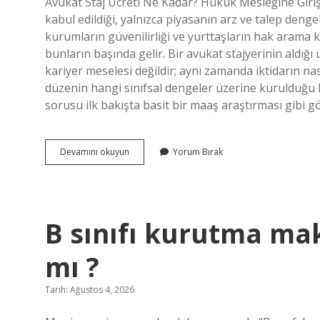
Avukat Staj Ücreti Ne Kadar? Hukuk Mesleğine Giriş
kabul edildiği, yalnızca piyasanın arz ve talep dengel
kurumların güvenilirliği ve yurttaşların hak arama 
bunların başında gelir. Bir avukat stajyerinin aldığı
kariyer meselesi değildir; aynı zamanda iktidarın nası
düzenin hangi sınıfsal dengeler üzerine kurulduğu h
sorusu ilk bakışta basit bir maaş araştırması gibi g
Avukat
Devamını okuyun
Yorum Bırak
staj
ücreti
ne
kadar
?
B sınıfı kurutma mak
mı ?
Tarih: Ağustos 4, 2026