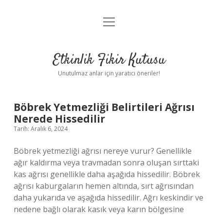
menüyü
Anasayfa
aç
Gizlilik Politikası
Etkinlik Fikir Kutusu
Yasal Uyarı
Unutulmaz anlar için yaratıcı öneriler!
Hakkımızda
Etkinlik
Böbrek Yetmezliği Belirtileri Ağrısı
Nerede Hissedilir
Fikir
Tarih: Aralık 6, 2024
Kutusu
Böbrek yetmezliği ağrısı nereye vurur? Genellikle
ağır kaldırma veya travmadan sonra oluşan sırttaki
Yazılar
kas ağrısı genellikle daha aşağıda hissedilir. Böbrek
ağrısı kaburgaların hemen altında, sırt ağrısından
daha yukarıda ve aşağıda hissedilir. Ağrı keskindir ve
nedene bağlı olarak kasık veya karın bölgesine