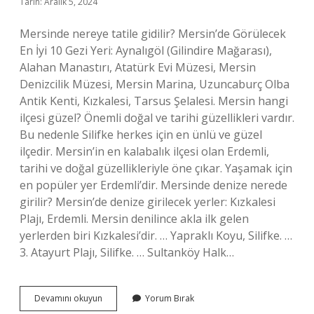
Tarih: Aralık 5, 2024
Mersinde nereye tatile gidilir? Mersin’de Görülecek
En İyi 10 Gezi Yeri: Aynalıgöl (Gilindire Mağarası),
Alahan Manastırı, Atatürk Evi Müzesi, Mersin
Denizcilik Müzesi, Mersin Marina, Uzuncaburç Olba
Antik Kenti, Kızkalesi, Tarsus Şelalesi. Mersin hangi
ilçesi güzel? Önemli doğal ve tarihi güzellikleri vardır.
Bu nedenle Silifke herkes için en ünlü ve güzel
ilçedir. Mersin’in en kalabalık ilçesi olan Erdemli,
tarihi ve doğal güzellikleriyle öne çıkar. Yaşamak için
en popüler yer Erdemli’dir. Mersinde denize nerede
girilir? Mersin’de denize girilecek yerler: Kızkalesi
Plajı, Erdemli. Mersin denilince akla ilk gelen
yerlerden biri Kızkalesi’dir. … Yapraklı Koyu, Silifke. …
3. Atayurt Plajı, Silifke. … Sultanköy Halk…
Mersinde
Devamını okuyun
Yorum Bırak
Hangi