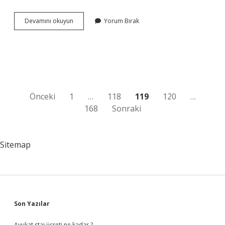
Azat
Devamını okuyun
Yorum Bırak
Ismi
Kuranda
Geciyor
Mu
Yazı
Önceki
1
…
118
119
120
…
168
Sonraki
sayfalaması
Sitemap
Sidebar
Son Yazılar
Avukat staj ücreti ne kadar ?