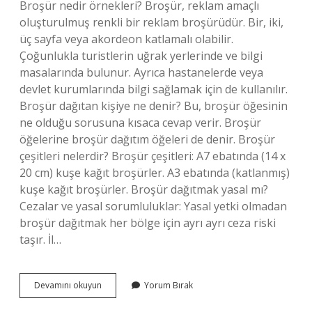
Broşür nedir örnekleri? Broşür, reklam amaçlı
oluşturulmuş renkli bir reklam broşürüdür. Bir, iki,
üç sayfa veya akordeon katlamalı olabilir.
Çoğunlukla turistlerin uğrak yerlerinde ve bilgi
masalarında bulunur. Ayrıca hastanelerde veya
devlet kurumlarında bilgi sağlamak için de kullanılır.
Broşür dağıtan kişiye ne denir? Bu, broşür öğesinin
ne olduğu sorusuna kısaca cevap verir. Broşür
öğelerine broşür dağıtım öğeleri de denir. Broşür
çeşitleri nelerdir? Broşür çeşitleri: A7 ebatında (14 x
20 cm) kuşe kağıt broşürler. A3 ebatında (katlanmış)
kuşe kağıt broşürler. Broşür dağıtmak yasal mı?
Cezalar ve yasal sorumluluklar: Yasal yetki olmadan
broşür dağıtmak her bölge için ayrı ayrı ceza riski
taşır. İl…
Broşür
Devamını okuyun
Yorum Bırak
Grubu
Nedir