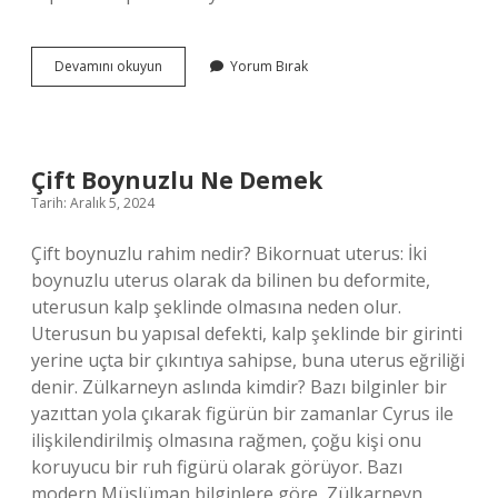
Talep
Devamını okuyun
Yorum Bırak
Eğrisi
Nasıl
Çizilir
Çift Boynuzlu Ne Demek
Tarih: Aralık 5, 2024
Çift boynuzlu rahim nedir? Bikornuat uterus: İki
boynuzlu uterus olarak da bilinen bu deformite,
uterusun kalp şeklinde olmasına neden olur.
Uterusun bu yapısal defekti, kalp şeklinde bir girinti
yerine uçta bir çıkıntıya sahipse, buna uterus eğriliği
denir. Zülkarneyn aslında kimdir? Bazı bilginler bir
yazıttan yola çıkarak figürün bir zamanlar Cyrus ile
ilişkilendirilmiş olmasına rağmen, çoğu kişi onu
koruyucu bir ruh figürü olarak görüyor. Bazı
modern Müslüman bilginlere göre, Zülkarneyn