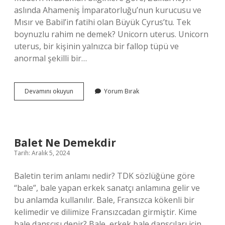
aslında Ahameniş İmparatorluğu’nun kurucusu ve
Mısır ve Babil’in fatihi olan Büyük Cyrus’tu. Tek
boynuzlu rahim ne demek? Unicorn uterus. Unicorn
uterus, bir kişinin yalnızca bir fallop tüpü ve
anormal şekilli bir…
Çift
Devamını okuyun
Yorum Bırak
Boynuzlu
Ne
Demek
Balet Ne Demekdir
Tarih: Aralık 5, 2024
Baletin terim anlamı nedir? TDK sözlüğüne göre
“bale”, bale yapan erkek sanatçı anlamına gelir ve
bu anlamda kullanılır. Bale, Fransızca kökenli bir
kelimedir ve dilimize Fransızcadan girmiştir. Kime
bale dansçısı denir? Bale, erkek bale dansçıları için