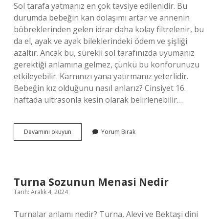
Sol tarafa yatmanız en çok tavsiye edilenidir. Bu
durumda bebeğin kan dolaşımı artar ve annenin
böbreklerinden gelen idrar daha kolay filtrelenir, bu
da el, ayak ve ayak bileklerindeki ödem ve şişliği
azaltır. Ancak bu, sürekli sol tarafınızda uyumanız
gerektiği anlamına gelmez, çünkü bu konforunuzu
etkileyebilir. Karnınızı yana yatırmanız yeterlidir.
Bebeğin kız olduğunu nasıl anlarız? Cinsiyet 16.
haftada ultrasonla kesin olarak belirlenebilir.…
Kız
Devamını okuyun
Yorum Bırak
Bebek
Sağda
Mı
Solda
Mı
Turna Sozunun Menasi Nedir
Tarih: Aralık 4, 2024
Turnalar anlamı nedir? Turna, Alevi ve Bektaşi dini