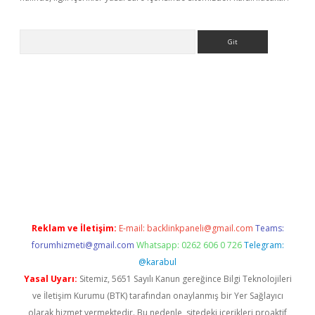
Arama
ino
Reklam ve İletişim:
E-mail:
backlinkpaneli@gmail.com
Teams:
forumhizmeti@gmail.com
Whatsapp: 0262 606 0 726
Telegram:
@karabul
Yasal Uyarı:
Sitemiz, 5651 Sayılı Kanun gereğince Bilgi Teknolojileri
ve İletişim Kurumu (BTK) tarafından onaylanmış bir Yer Sağlayıcı
olarak hizmet vermektedir. Bu nedenle, sitedeki içerikleri proaktif