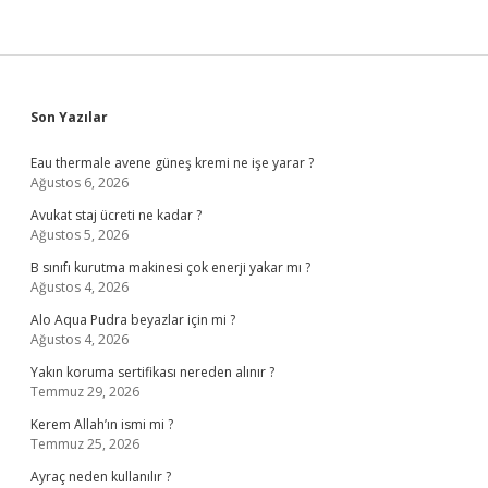
Sidebar
Son Yazılar
Eau thermale avene güneş kremi ne işe yarar ?
Ağustos 6, 2026
Avukat staj ücreti ne kadar ?
Ağustos 5, 2026
B sınıfı kurutma makinesi çok enerji yakar mı ?
Ağustos 4, 2026
Alo Aqua Pudra beyazlar için mi ?
Ağustos 4, 2026
Yakın koruma sertifikası nereden alınır ?
Temmuz 29, 2026
Kerem Allah’ın ismi mi ?
Temmuz 25, 2026
Ayraç neden kullanılır ?