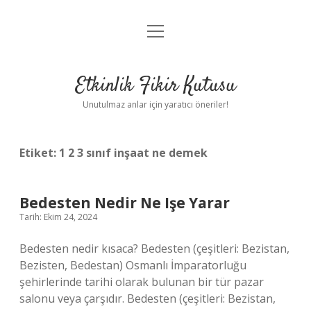
menüyü
Anasayfa
aç
Gizlilik Politikası
Etkinlik Fikir Kutusu
Yasal Uyarı
Unutulmaz anlar için yaratıcı öneriler!
Hakkımızda
Etiket:
1 2 3 sınıf inşaat ne demek
Bedesten Nedir Ne Işe Yarar
Tarih: Ekim 24, 2024
Bedesten nedir kısaca? Bedesten (çeşitleri: Bezistan,
Bezisten, Bedestan) Osmanlı İmparatorluğu
şehirlerinde tarihi olarak bulunan bir tür pazar
salonu veya çarşıdır. Bedesten (çeşitleri: Bezistan,