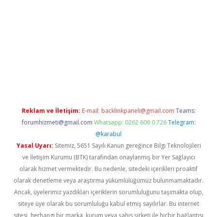
ino
Reklam ve İletişim:
E-mail:
backlinkpaneli@gmail.com
Teams:
forumhizmeti@gmail.com
Whatsapp: 0262 606 0 726
Telegram:
@karabul
Yasal Uyarı:
Sitemiz, 5651 Sayılı Kanun gereğince Bilgi Teknolojileri
ve İletişim Kurumu (BTK) tarafından onaylanmış bir Yer Sağlayıcı
olarak hizmet vermektedir. Bu nedenle, sitedeki içerikleri proaktif
olarak denetleme veya araştırma yükümlülüğümüz bulunmamaktadır.
Ancak, üyelerimiz yazdıkları içeriklerin sorumluluğunu taşımakta olup,
siteye üye olarak bu sorumluluğu kabul etmiş sayılırlar. Bu internet
sitesi, herhangi bir marka, kurum veya şahıs şirketi ile hiçbir bağlantısı