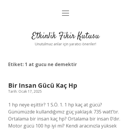
menüyü
Anasayfa
aç
Gizlilik Politikası
Etkinlik Fikir Kutusu
Yasal Uyarı
Unutulmaz anlar için yaratıcı öneriler!
Hakkımızda
Etiket:
1 at gucu ne demektir
Bir Insan Gücü Kaç Hp
Tarih: Ocak 17, 2025
1 hp neye eşittir? 1 S.Ö. 1. 1 hp kaç at gücü?
Günümüzde kullandığımız güç yaklaşık 735 watt’tır.
Ortalama bir insan kaç hp? Ortalama bir insan 0’dır.
Motor gücü 100 hp iyi mi? Kendi aracınızla yüksek