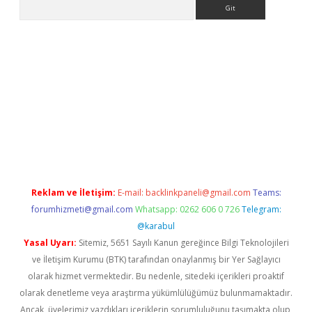
Arama
ino
Reklam ve İletişim:
E-mail:
backlinkpaneli@gmail.com
Teams:
forumhizmeti@gmail.com
Whatsapp: 0262 606 0 726
Telegram:
@karabul
Yasal Uyarı:
Sitemiz, 5651 Sayılı Kanun gereğince Bilgi Teknolojileri
ve İletişim Kurumu (BTK) tarafından onaylanmış bir Yer Sağlayıcı
olarak hizmet vermektedir. Bu nedenle, sitedeki içerikleri proaktif
olarak denetleme veya araştırma yükümlülüğümüz bulunmamaktadır.
Ancak, üyelerimiz yazdıkları içeriklerin sorumluluğunu taşımakta olup,