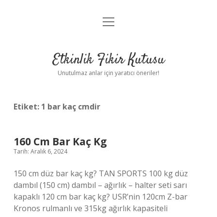
menüyü
Anasayfa
aç
Gizlilik Politikası
Etkinlik Fikir Kutusu
Yasal Uyarı
Unutulmaz anlar için yaratıcı öneriler!
Hakkımızda
Etiket:
1 bar kaç cmdir
160 Cm Bar Kaç Kg
Tarih: Aralık 6, 2024
150 cm düz bar kaç kg? TAN SPORTS 100 kg düz
dambıl (150 cm) dambıl – ağırlık – halter seti sarı
kapaklı 120 cm bar kaç kg? USR’nin 120cm Z-bar
Kronos rulmanlı ve 315kg ağırlık kapasiteli