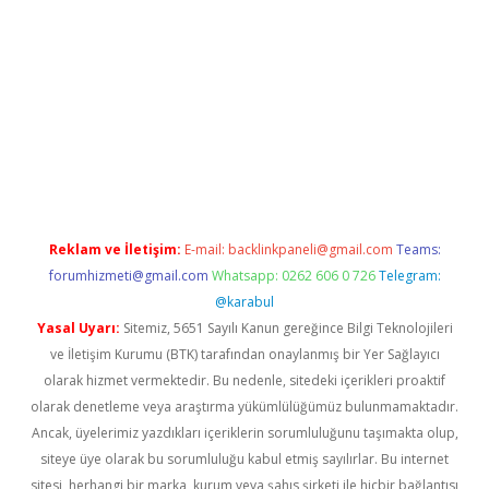
ino
Reklam ve İletişim:
E-mail:
backlinkpaneli@gmail.com
Teams:
forumhizmeti@gmail.com
Whatsapp: 0262 606 0 726
Telegram:
@karabul
Yasal Uyarı:
Sitemiz, 5651 Sayılı Kanun gereğince Bilgi Teknolojileri
ve İletişim Kurumu (BTK) tarafından onaylanmış bir Yer Sağlayıcı
olarak hizmet vermektedir. Bu nedenle, sitedeki içerikleri proaktif
olarak denetleme veya araştırma yükümlülüğümüz bulunmamaktadır.
Ancak, üyelerimiz yazdıkları içeriklerin sorumluluğunu taşımakta olup,
siteye üye olarak bu sorumluluğu kabul etmiş sayılırlar. Bu internet
sitesi, herhangi bir marka, kurum veya şahıs şirketi ile hiçbir bağlantısı