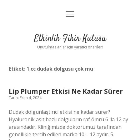
menüyü
Anasayfa
aç
Gizlilik Politikası
Etkinlik Fikir Kutusu
Yasal Uyarı
Unutulmaz anlar için yaratıcı öneriler!
Hakkımızda
Etiket:
1 cc dudak dolgusu çok mu
Lip Plumper Etkisi Ne Kadar Sürer
Tarih: Ekim 4, 2024
Dudak dolgunlaştırıcı etkisi ne kadar sürer?
Hyaluronik asit bazlı dolguların raf ömrü 6 ila 12 ay
arasındadır. Kliniğimizde doktorumuz tarafından
genellikle tercih edilen marka 10 – 12 aydır. 5.