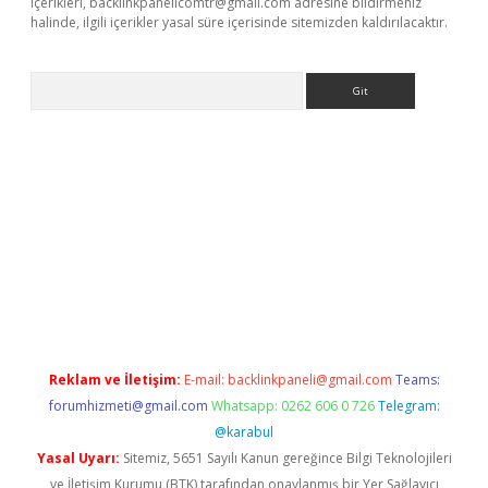
içerikleri,
backlinkpanelicomtr@gmail.com
adresine bildirmeniz
halinde, ilgili içerikler yasal süre içerisinde sitemizden kaldırılacaktır.
Arama
ino
Reklam ve İletişim:
E-mail:
backlinkpaneli@gmail.com
Teams:
forumhizmeti@gmail.com
Whatsapp: 0262 606 0 726
Telegram:
@karabul
Yasal Uyarı:
Sitemiz, 5651 Sayılı Kanun gereğince Bilgi Teknolojileri
ve İletişim Kurumu (BTK) tarafından onaylanmış bir Yer Sağlayıcı