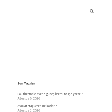
Sidebar
Son Yazılar
vdcasino
Eau thermale avene güneş kremi ne işe yarar ?
Ağustos 6, 2026
Avukat staj ücreti ne kadar ?
Ağustos 5, 2026