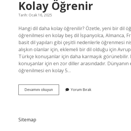
Kolay Öğrenir
Tarih: Ocak 16, 2025
Hangi dil daha kolay öğrenilir? Özetle, yeni bir di
öğrenilmesi en kolay beş dil İspanyolca, Almanca, Fra
basit dil yapıları gibi çeşitli nedenlerle öğrenmesi 
alışkın olanlar için, eklemeli bir dil olduğu için Avr
Türkçe konuşanlar için daha karmaşık görünebilir. 
konuşanlar için en zor diller arasındadır. Dünyanın e
öğrenilmesi en kolay 5…
Ana
Devamını okuyun
Yorum Bırak
Dili
Türkçe
Olan
Biri
Hangi
Sitemap
Dili
Daha