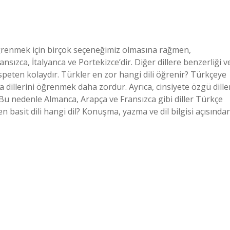
l öğrenmek için birçok seçeneğimiz olmasına rağmen,
nsızca, İtalyanca ve Portekizce’dir. Diğer dillere benzerliği v
nispeten kolaydır. Türkler en zor hangi dili öğrenir? Türkçeye
upa dillerini öğrenmek daha zordur. Ayrıca, cinsiyete özgü dille
Bu nedenle Almanca, Arapça ve Fransızca gibi diller Türkçe
n basit dili hangi dil? Konuşma, yazma ve dil bilgisi açısında