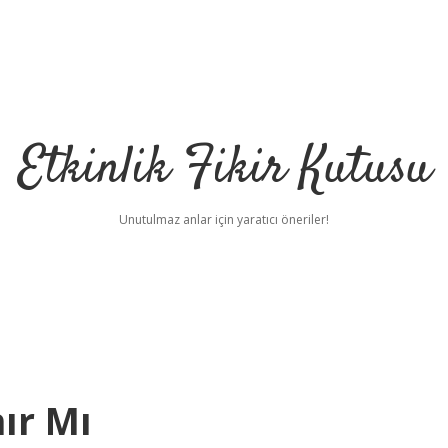
Etkinlik Fikir Kutusu
Unutulmaz anlar için yaratıcı öneriler!
nır Mı