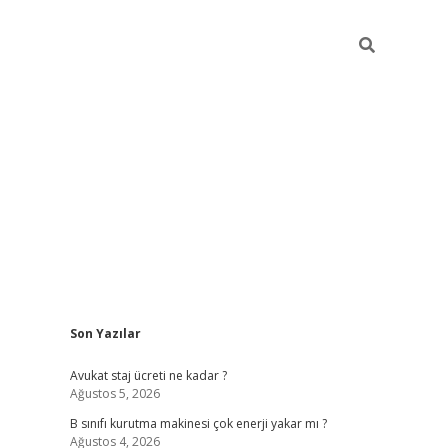
Sidebar
Son Yazılar
vdcasino
Avukat staj ücreti ne kadar ?
Ağustos 5, 2026
B sınıfı kurutma makinesi çok enerji yakar mı ?
Ağustos 4, 2026