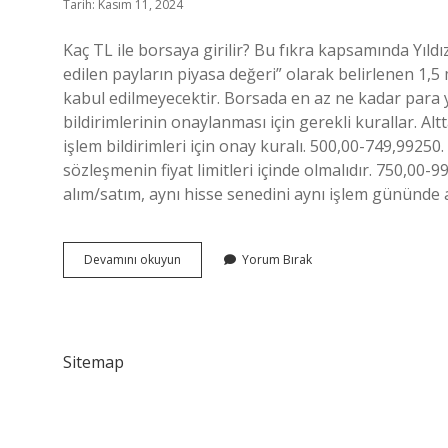
Tarih: Kasım 11, 2024
Kaç TL ile borsaya girilir? Bu fıkra kapsamında Yıld
edilen payların piyasa değeri” olarak belirlenen 1,
kabul edilmeyecektir. Borsada en az ne kadar para ya
bildirimlerinin onaylanması için gerekli kurallar. Al
işlem bildirimleri için onay kuralı. 500,00-749,99250.
sözleşmenin fiyat limitleri içinde olmalıdır. 750,0
alım/satım, aynı hisse senedini aynı işlem gününde 
50
Devamını okuyun
Yorum Bırak
Tl
Ile
Borsa
Oynanır
Mı
Sitemap