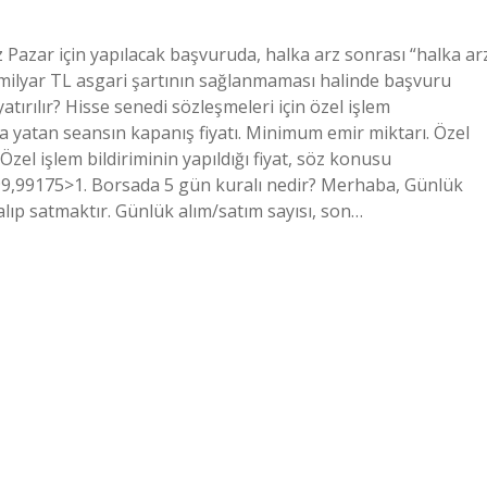
ız Pazar için yapılacak başvuruda, halka arz sonrası “halka ar
5 milyar TL asgari şartının sağlanmaması halinde başvuru
tırılır? Hisse senedi sözleşmeleri için özel işlem
tta yatan seansın kapanış fiyatı. Minimum emir miktarı. Özel
 Özel işlem bildiriminin yapıldığı fiyat, söz konusu
0-999,99175>1. Borsada 5 gün kuralı nedir? Merhaba, Günlük
alıp satmaktır. Günlük alım/satım sayısı, son…