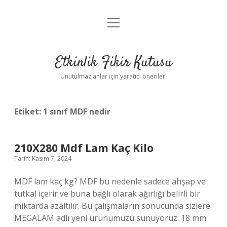
menüyü
Anasayfa
aç
Gizlilik Politikası
Etkinlik Fikir Kutusu
Yasal Uyarı
Unutulmaz anlar için yaratıcı öneriler!
Hakkımızda
Etiket:
1 sınıf MDF nedir
210X280 Mdf Lam Kaç Kilo
Tarih: Kasım 7, 2024
MDF lam kaç kg? MDF bu nedenle sadece ahşap ve
tutkal içerir ve buna bağlı olarak ağırlığı belirli bir
miktarda azaltılır. Bu çalışmaların sonucunda sizlere
MEGALAM adlı yeni ürünümüzü sunuyoruz. 18 mm