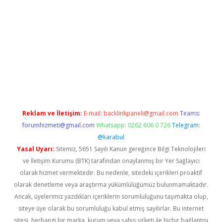
ino
Reklam ve İletişim:
E-mail:
backlinkpaneli@gmail.com
Teams:
forumhizmeti@gmail.com
Whatsapp: 0262 606 0 726
Telegram:
@karabul
Yasal Uyarı:
Sitemiz, 5651 Sayılı Kanun gereğince Bilgi Teknolojileri
ve İletişim Kurumu (BTK) tarafından onaylanmış bir Yer Sağlayıcı
olarak hizmet vermektedir. Bu nedenle, sitedeki içerikleri proaktif
olarak denetleme veya araştırma yükümlülüğümüz bulunmamaktadır.
Ancak, üyelerimiz yazdıkları içeriklerin sorumluluğunu taşımakta olup,
siteye üye olarak bu sorumluluğu kabul etmiş sayılırlar. Bu internet
sitesi, herhangi bir marka, kurum veya şahıs şirketi ile hiçbir bağlantısı