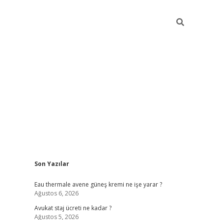
Sidebar
Son Yazılar
vdcasino
Eau thermale avene güneş kremi ne işe yarar ?
Ağustos 6, 2026
Avukat staj ücreti ne kadar ?
Ağustos 5, 2026