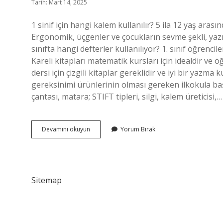
Tarih: Mart 14, 2025
1 sinif için hangi kalem kullanılır? 5 ila 12 yaş arasın
Ergonomik, üçgenler ve çocukların sevme şekli, yazıl
sınıfta hangi defterler kullanılıyor? 1. sınıf öğrencile
Kareli kitapları matematik kursları için idealdir ve 
dersi için çizgili kitaplar gereklidir ve iyi bir yazma 
gereksinimi ürünlerinin olması gereken ilkokula ba
çantası, matara; STIFT tipleri, silgi, kalem üreticisi,…
1
Devamını okuyun
Yorum Bırak
Sınıfta
Hangi
Kalem
Kullanılır
Sitemap