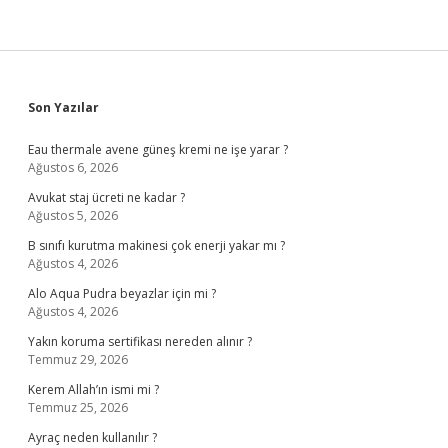
Sidebar
Son Yazılar
Eau thermale avene güneş kremi ne işe yarar ?
Ağustos 6, 2026
Avukat staj ücreti ne kadar ?
Ağustos 5, 2026
B sınıfı kurutma makinesi çok enerji yakar mı ?
Ağustos 4, 2026
Alo Aqua Pudra beyazlar için mi ?
Ağustos 4, 2026
Yakın koruma sertifikası nereden alınır ?
Temmuz 29, 2026
Kerem Allah’ın ismi mi ?
Temmuz 25, 2026
Ayraç neden kullanılır ?