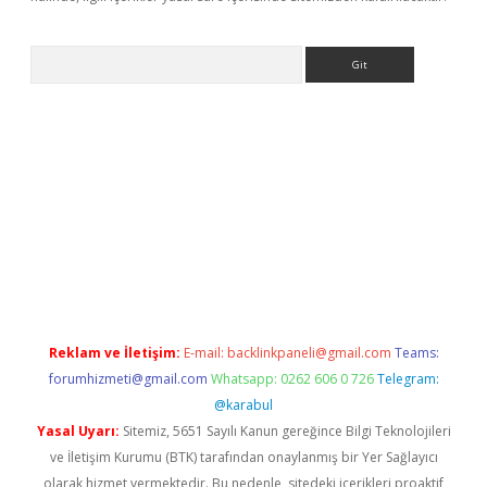
Arama
sino
Reklam ve İletişim:
E-mail:
backlinkpaneli@gmail.com
Teams:
forumhizmeti@gmail.com
Whatsapp: 0262 606 0 726
Telegram:
@karabul
Yasal Uyarı:
Sitemiz, 5651 Sayılı Kanun gereğince Bilgi Teknolojileri
ve İletişim Kurumu (BTK) tarafından onaylanmış bir Yer Sağlayıcı
olarak hizmet vermektedir. Bu nedenle, sitedeki içerikleri proaktif