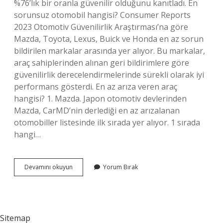
%76’lık bir oranla güvenilir olduğunu kanıtladı. En
sorunsuz otomobil hangisi? Consumer Reports
2023 Otomotiv Güvenilirlik Araştırması’na göre
Mazda, Toyota, Lexus, Buick ve Honda en az sorun
bildirilen markalar arasında yer alıyor. Bu markalar,
araç sahiplerinden alınan geri bildirimlere göre
güvenilirlik derecelendirmelerinde sürekli olarak iyi
performans gösterdi. En az arıza veren araç
hangisi? 1. Mazda. Japon otomotiv devlerinden
Mazda, CarMD’nin derlediği en az arızalanan
otomobiller listesinde ilk sırada yer alıyor. 1 sırada
hangi…
En
Devamını okuyun
Yorum Bırak
Güvenilir
Araba
Markası
Hangisi
Sitemap