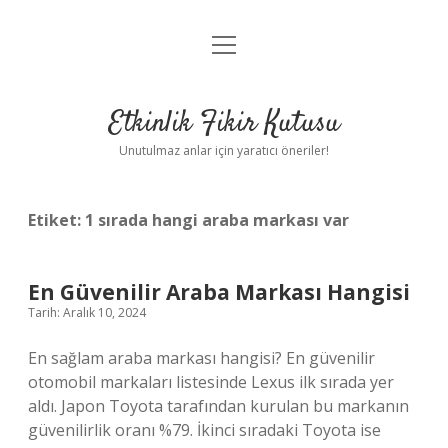
menüyü
Anasayfa
aç
Gizlilik Politikası
Etkinlik Fikir Kutusu
Yasal Uyarı
Unutulmaz anlar için yaratıcı öneriler!
Hakkımızda
Etiket:
1 sırada hangi araba markası var
En Güvenilir Araba Markası Hangisi
Tarih: Aralık 10, 2024
En sağlam araba markası hangisi? En güvenilir
otomobil markaları listesinde Lexus ilk sırada yer
aldı. Japon Toyota tarafından kurulan bu markanın
güvenilirlik oranı %79. İkinci sıradaki Toyota ise