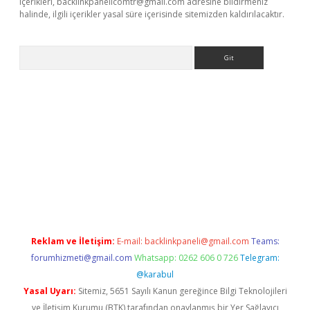
içerikleri,
backlinkpanelicomtr@gmail.com
adresine bildirmeniz
halinde, ilgili içerikler yasal süre içerisinde sitemizden kaldırılacaktır.
Arama
asino
Reklam ve İletişim:
E-mail:
backlinkpaneli@gmail.com
Teams:
forumhizmeti@gmail.com
Whatsapp: 0262 606 0 726
Telegram:
@karabul
Yasal Uyarı:
Sitemiz, 5651 Sayılı Kanun gereğince Bilgi Teknolojileri
ve İletişim Kurumu (BTK) tarafından onaylanmış bir Yer Sağlayıcı