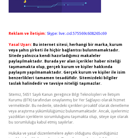
Reklam ve İletişim:
Skype: live:.cid.575569c608265c69
Yasal Uyarı:
Bu internet sitesi, herhangi bir marka, kurum
veya şahıs şirketi ile hiçbir bağlantısı bulunmamaktadır.
Sitede yalnızca kendi hazırladığımız makaleler
paylaşılmaktadır. Burada yer alan içerikler haber niteliği
taşımamakta olup, gerçek kurum ve kişiler hakkında
paylaşım yapılmamaktadır. Gerçek kurum ve kişiler ile isim
benzerlikleri tamamen tesadüfidir. Sitemizdeki bilgiler
taslak halindedir ve tavsiye niteliği taşımazlar.
Sitemiz, 5651 Sayılı Kanun gereğince Bilgi Teknolojileri ve İletişim
Kurumu (BTK) tarafından onaylanmış bir Yer Sağlayıcı olarak hizmet
vermektedir. Bu nedenle, sitedeki içerikleri proaktif olarak denetleme
veya araştırma yükümlülüğümüz bulunmamaktadır. Ancak, üyelerimiz
yazdıkları içeriklerin sorumluluğunu taşımakta olup, siteye üye olarak
bu sorumluluğu kabul etmiş sayılırlar.
Hukuka ve yasal düzenlemelere aykırı olduğunu düşündüğünüz