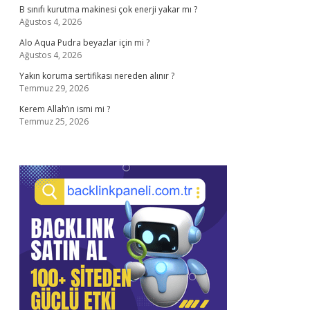
B sınıfı kurutma makinesi çok enerji yakar mı ?
Ağustos 4, 2026
Alo Aqua Pudra beyazlar için mi ?
Ağustos 4, 2026
Yakın koruma sertifikası nereden alınır ?
Temmuz 29, 2026
Kerem Allah’ın ismi mi ?
Temmuz 25, 2026