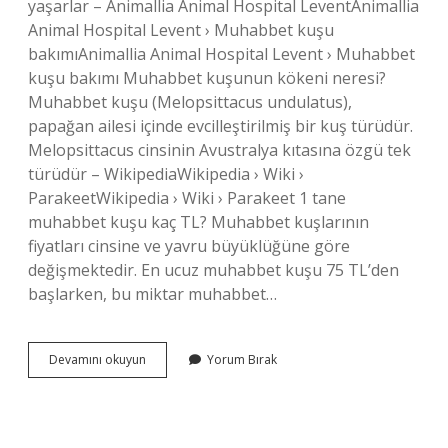
yaşarlar – Animallia Animal Hospital LeventAnimallia
Animal Hospital Levent › Muhabbet kuşu
bakımıAnimallia Animal Hospital Levent › Muhabbet
kuşu bakımı Muhabbet kuşunun kökeni neresi?
Muhabbet kuşu (Melopsittacus undulatus),
papağan ailesi içinde evcilleştirilmiş bir kuş türüdür.
Melopsittacus cinsinin Avustralya kıtasına özgü tek
türüdür – ​​WikipediaWikipedia › Wiki ›
ParakeetWikipedia › Wiki › Parakeet 1 tane
muhabbet kuşu kaç TL? Muhabbet kuşlarının
fiyatları cinsine ve yavru büyüklüğüne göre
değişmektedir. En ucuz muhabbet kuşu 75 TL’den
başlarken, bu miktar muhabbet…
Muhabbet
Devamını okuyun
Yorum Bırak
Kuşu
Hangi
Ülkenin