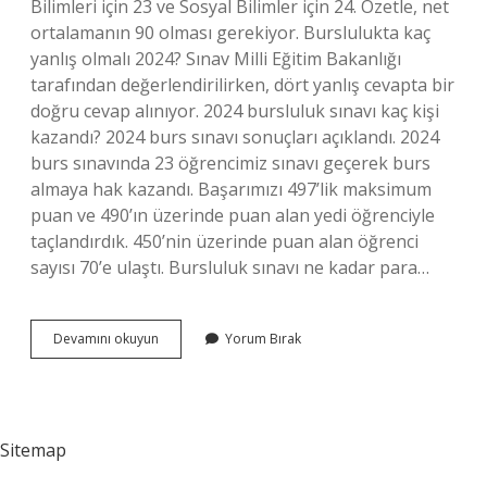
Bilimleri için 23 ve Sosyal Bilimler için 24. Özetle, net
ortalamanın 90 olması gerekiyor. Burslulukta kaç
yanlış olmalı 2024? Sınav Milli Eğitim Bakanlığı
tarafından değerlendirilirken, dört yanlış cevapta bir
doğru cevap alınıyor. 2024 bursluluk sınavı kaç kişi
kazandı? 2024 burs sınavı sonuçları açıklandı. 2024
burs sınavında 23 öğrencimiz sınavı geçerek burs
almaya hak kazandı. Başarımızı 497’lik maksimum
puan ve 490’ın üzerinde puan alan yedi öğrenciyle
taçlandırdık. 450’nin üzerinde puan alan öğrenci
sayısı 70’e ulaştı. Bursluluk sınavı ne kadar para…
7
Devamını okuyun
Yorum Bırak
Sınıf
Bursluluk
Sınavı
2024
Kaç
Sitemap
Puanla
Kazanılır