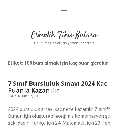
menüyü
Anasayfa
aç
Gizlilik Politikası
Etkinlik Fikir Kutusu
Yasal Uyarı
Unutulmaz anlar için yaratıcı öneriler!
Hakkımızda
Etiket:
100 burs almak için kaç puan gerekir
7 Sınıf Bursluluk Sınavı 2024 Kaç
Puanla Kazanılır
Tarih: Nisan 12, 2025
2024 bursluluk sınavı kaç netle kazanılır 7. sınıf?
Bunun için oluşturabileceğimiz kombinasyon şu
şekildedir: Türkçe için 24, Matematik için 23, Fen