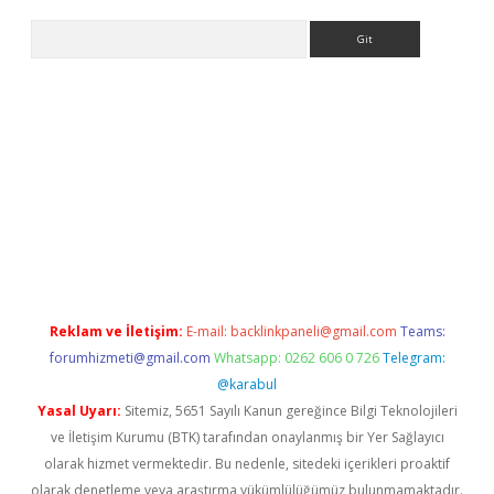
Arama
ino
Reklam ve İletişim:
E-mail:
backlinkpaneli@gmail.com
Teams:
forumhizmeti@gmail.com
Whatsapp: 0262 606 0 726
Telegram:
@karabul
Yasal Uyarı:
Sitemiz, 5651 Sayılı Kanun gereğince Bilgi Teknolojileri
ve İletişim Kurumu (BTK) tarafından onaylanmış bir Yer Sağlayıcı
olarak hizmet vermektedir. Bu nedenle, sitedeki içerikleri proaktif
olarak denetleme veya araştırma yükümlülüğümüz bulunmamaktadır.