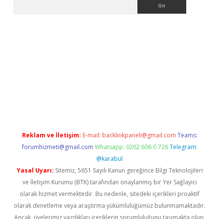
Arama
ino
Reklam ve İletişim:
E-mail:
backlinkpaneli@gmail.com
Teams:
forumhizmeti@gmail.com
Whatsapp: 0262 606 0 726
Telegram:
@karabul
Yasal Uyarı:
Sitemiz, 5651 Sayılı Kanun gereğince Bilgi Teknolojileri
ve İletişim Kurumu (BTK) tarafından onaylanmış bir Yer Sağlayıcı
olarak hizmet vermektedir. Bu nedenle, sitedeki içerikleri proaktif
olarak denetleme veya araştırma yükümlülüğümüz bulunmamaktadır.
Ancak, üyelerimiz yazdıkları içeriklerin sorumluluğunu taşımakta olup,