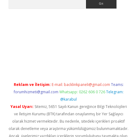
Arama
dcasino
Reklam ve İletişim:
E-mail:
backlinkpaneli@gmail.com
Teams:
forumhizmeti@gmail.com
Whatsapp: 0262 606 0 726
Telegram:
@karabul
Yasal Uyarı:
Sitemiz, 5651 Sayılı Kanun gereğince Bilgi Teknolojileri
ve İletişim Kurumu (BTK) tarafından onaylanmış bir Yer Sağlayıcı
olarak hizmet vermektedir. Bu nedenle, sitedeki içerikleri proaktif
olarak denetleme veya araştırma yükümlülüğümüz bulunmamaktadır.
Ancak, üyelerimiz yazdıkları içeriklerin sorumluluğunu taşımakta olup,