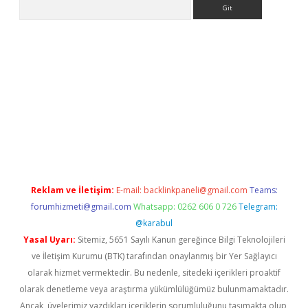
Arama
asino
Reklam ve İletişim:
E-mail:
backlinkpaneli@gmail.com
Teams:
forumhizmeti@gmail.com
Whatsapp: 0262 606 0 726
Telegram:
@karabul
Yasal Uyarı:
Sitemiz, 5651 Sayılı Kanun gereğince Bilgi Teknolojileri
ve İletişim Kurumu (BTK) tarafından onaylanmış bir Yer Sağlayıcı
olarak hizmet vermektedir. Bu nedenle, sitedeki içerikleri proaktif
olarak denetleme veya araştırma yükümlülüğümüz bulunmamaktadır.
Ancak, üyelerimiz yazdıkları içeriklerin sorumluluğunu taşımakta olup,