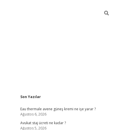
Sidebar
Son Yazılar
vdcasino
Eau thermale avene güneş kremi ne işe yarar ?
Ağustos 6, 2026
Avukat staj ücreti ne kadar ?
Ağustos 5, 2026