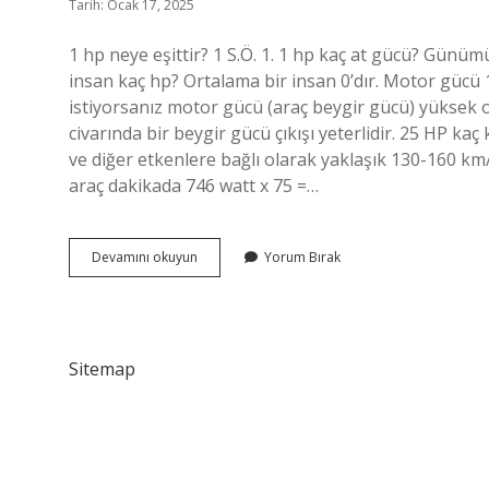
Tarih: Ocak 17, 2025
1 hp neye eşittir? 1 S.Ö. 1. 1 hp kaç at gücü? Günüm
insan kaç hp? Ortalama bir insan 0’dır. Motor gücü 
istiyorsanız motor gücü (araç beygir gücü) yüksek ol
civarında bir beygir gücü çıkışı yeterlidir. 25 HP kaç
ve diğer etkenlere bağlı olarak yaklaşık 130-160 km
araç dakikada 746 watt x 75 =…
Bir
Devamını okuyun
Yorum Bırak
Insan
Gücü
Kaç
Hp
Sitemap