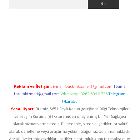
Arama
sino
Reklam ve İletişim:
E-mail:
backlinkpaneli@gmail.com
Teams:
forumhizmeti@gmail.com
Whatsapp: 0262 606 0 726
Telegram:
@karabul
Yasal Uyarı:
Sitemiz, 5651 Sayılı Kanun gereğince Bilgi Teknolojileri
ve İletişim Kurumu (BTK) tarafından onaylanmış bir Yer Sağlayıcı
olarak hizmet vermektedir. Bu nedenle, sitedeki içerikleri proaktif
olarak denetleme veya araştırma yükümlülüğümüz bulunmamaktadır.
Ancak, üyelerimiz yazdıkları içeriklerin sorumluluğunu taşımakta olup,