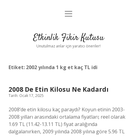
menüyü
Anasayfa
aç
Gizlilik Politikası
Etkinlik Fikir Kutusu
Yasal Uyarı
Unutulmaz anlar için yaratıcı öneriler!
Hakkımızda
Etiket:
2002 yılında 1 kg et kaç TL idi
2008 De Etin Kilosu Ne Kadardı
Tarih: Ocak 17, 2025
2008’de etin kilosu kaç paraydı? Koyun etinin 2003-
2008 yılları arasındaki ortalama fiyatları; reel olarak
1.69 TL (11.42-13.11 TL) fiyat aralığında
dalgalanırken, 2009 yılında 2008 yılına göre 5.96 TL