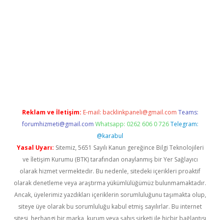
ino
Reklam ve İletişim:
E-mail:
backlinkpaneli@gmail.com
Teams:
forumhizmeti@gmail.com
Whatsapp: 0262 606 0 726
Telegram:
@karabul
Yasal Uyarı:
Sitemiz, 5651 Sayılı Kanun gereğince Bilgi Teknolojileri
ve İletişim Kurumu (BTK) tarafından onaylanmış bir Yer Sağlayıcı
olarak hizmet vermektedir. Bu nedenle, sitedeki içerikleri proaktif
olarak denetleme veya araştırma yükümlülüğümüz bulunmamaktadır.
Ancak, üyelerimiz yazdıkları içeriklerin sorumluluğunu taşımakta olup,
siteye üye olarak bu sorumluluğu kabul etmiş sayılırlar. Bu internet
sitesi, herhangi bir marka, kurum veya şahıs şirketi ile hiçbir bağlantısı