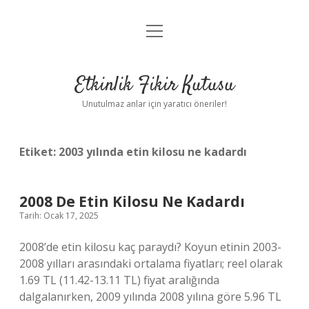
menüyü
Anasayfa
aç
Gizlilik Politikası
Etkinlik Fikir Kutusu
Yasal Uyarı
Unutulmaz anlar için yaratıcı öneriler!
Hakkımızda
Etiket:
2003 yılında etin kilosu ne kadardı
2008 De Etin Kilosu Ne Kadardı
Tarih: Ocak 17, 2025
2008’de etin kilosu kaç paraydı? Koyun etinin 2003-
2008 yılları arasındaki ortalama fiyatları; reel olarak
1.69 TL (11.42-13.11 TL) fiyat aralığında
dalgalanırken, 2009 yılında 2008 yılına göre 5.96 TL