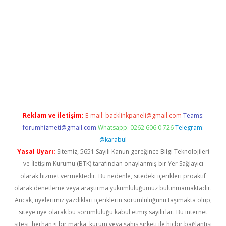
ino
Reklam ve İletişim:
E-mail:
backlinkpaneli@gmail.com
Teams:
forumhizmeti@gmail.com
Whatsapp: 0262 606 0 726
Telegram:
@karabul
Yasal Uyarı:
Sitemiz, 5651 Sayılı Kanun gereğince Bilgi Teknolojileri
ve İletişim Kurumu (BTK) tarafından onaylanmış bir Yer Sağlayıcı
olarak hizmet vermektedir. Bu nedenle, sitedeki içerikleri proaktif
olarak denetleme veya araştırma yükümlülüğümüz bulunmamaktadır.
Ancak, üyelerimiz yazdıkları içeriklerin sorumluluğunu taşımakta olup,
siteye üye olarak bu sorumluluğu kabul etmiş sayılırlar. Bu internet
sitesi, herhangi bir marka, kurum veya şahıs şirketi ile hiçbir bağlantısı