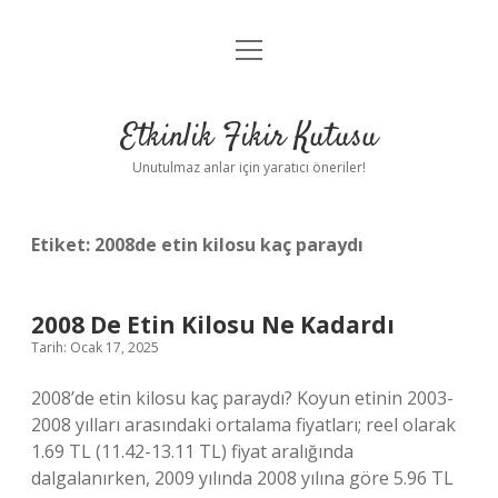
menüyü
Anasayfa
aç
Gizlilik Politikası
Etkinlik Fikir Kutusu
Yasal Uyarı
Unutulmaz anlar için yaratıcı öneriler!
Hakkımızda
Etiket:
2008de etin kilosu kaç paraydı
2008 De Etin Kilosu Ne Kadardı
Tarih: Ocak 17, 2025
2008’de etin kilosu kaç paraydı? Koyun etinin 2003-
2008 yılları arasındaki ortalama fiyatları; reel olarak
1.69 TL (11.42-13.11 TL) fiyat aralığında
dalgalanırken, 2009 yılında 2008 yılına göre 5.96 TL