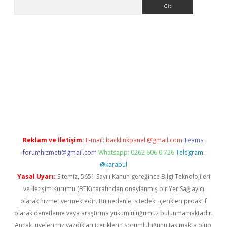
Arama
ino
Reklam ve İletişim:
E-mail:
backlinkpaneli@gmail.com
Teams:
forumhizmeti@gmail.com
Whatsapp: 0262 606 0 726
Telegram:
@karabul
Yasal Uyarı:
Sitemiz, 5651 Sayılı Kanun gereğince Bilgi Teknolojileri
ve İletişim Kurumu (BTK) tarafından onaylanmış bir Yer Sağlayıcı
olarak hizmet vermektedir. Bu nedenle, sitedeki içerikleri proaktif
olarak denetleme veya araştırma yükümlülüğümüz bulunmamaktadır.
Ancak, üyelerimiz yazdıkları içeriklerin sorumluluğunu taşımakta olup,