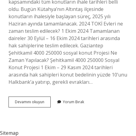
kapsamındaki tüm konutların ihale tarihleri ​​belli
oldu. Bugün Kütahya’nın Altıntaş ilçesinde
konutların ihalesiyle başlayan süreç, 2025 yılı
Haziran ayında tamamlanacak. 2024 TOKİ Evleri ne
zaman teslim edilecek? 1 Ekim 2024 Tamamlanan
daireler 30 Eylül – 16 Ekim 2024 tarihleri ​​arasında
hak sahiplerine teslim edilecek. Gaziantep
Şehitkamil 4000 250000 sosyal konut Projesi Ne
Zaman Yapılacak? Şehitkamil 4000 250000 Sosyal
Konut Projesi 1 Ekim – 29 Kasım 2024 tarihleri ​​
arasında hak sahipleri konut bedelinin yüzde 10’unu
Halkbank’a yatırıp, gerekli evrakları…
Toki̇
Devamını okuyun
Yorum Bırak
250000
Konut
Projesi
Ne
Zaman
Sitemap
Teslim