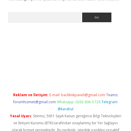
Arama
ino
Reklam ve İletişim:
E-mail:
backlinkpaneli@gmail.com
Teams:
forumhizmeti@gmail.com
Whatsapp: 0262 606 0 726
Telegram:
@karabul
Yasal Uyarı:
Sitemiz, 5651 Sayılı Kanun gereğince Bilgi Teknolojileri
ve İletişim Kurumu (BTK) tarafından onaylanmış bir Yer Sağlayıcı
olarak hizmet vermektedir. Bu nedenle, sitedeki içerikleri proaktif