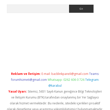
Arama
ino
Reklam ve İletişim:
E-mail:
backlinkpaneli@gmail.com
Teams:
forumhizmeti@gmail.com
Whatsapp: 0262 606 0 726
Telegram:
@karabul
Yasal Uyarı:
Sitemiz, 5651 Sayılı Kanun gereğince Bilgi Teknolojileri
ve İletişim Kurumu (BTK) tarafından onaylanmış bir Yer Sağlayıcı
olarak hizmet vermektedir. Bu nedenle, sitedeki içerikleri proaktif
olarak denetleme veya araştırma yükümlülüğümüz bulunmamaktadır.