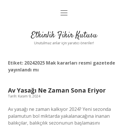
menüyü
Anasayfa
aç
Gizlilik Politikası
Etkinlik Fikir Kutusu
Yasal Uyarı
Unutulmaz anlar için yaratıcı öneriler!
Hakkımızda
Etiket:
20242025 Mak kararları resmi gazetede
yayınlandı mı
Av Yasağı Ne Zaman Sona Eriyor
Tarih: Kasım 9, 2024
Av yasağı ne zaman kalkıyor 2024? Yeni sezonda
palamutun bol miktarda yakalanacağına inanan
balıkçılar, balıkçılık sezonunun başlamasını