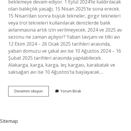
beklemeye devam ediyor. 1 Eylül 2024’te kaldırılacak
olan balıkçılık yasağı, 15 Nisan 2025’te sona erecek.
15 Nisan’dan sonra büyük tekneler, gırgır tekneleri
veya trol tekneleri kullanılarak denizlerde balık
avlanmasına artık izin verilmeyecek. 2024 ve 2025 av
sezonu ne zaman açılıyor? Yaban tavşanı ve tilki avı
12 Ekim 2024 – 26 Ocak 2025 tarihleri ​​arasında,
yaban domuzu ve çakal avı ise 10 Ağustos 2024 – 16
Şubat 2025 tarihleri ​​arasında yapılabilecek.
Alakarga, karga, karga, leş kargası, karabatak ve
saksağan avı ise 10 Ağustos’ta başlayacak.…
Av
Devamını okuyun
Yorum Bırak
Yasağı
Ne
Zaman
Sona
Eriyor
Sitemap