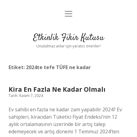
menüyü
Anasayfa
aç
Gizlilik Politikası
Etkinlik Fikir Kutusu
Yasal Uyarı
Unutulmaz anlar için yaratıcı öneriler!
Hakkımızda
Etiket:
2024te tefe TÜFE ne kadar
Kira En Fazla Ne Kadar Olmalı
Tarih: Kasım 7, 2024
Ev sahibi en fazla ne kadar zam yapabilir 2024? Ev
sahipleri, kiracıdan Tüketici Fiyat Endeksi’nin 12
aylık ortalamasının üzerinde bir artış talep
edemeyecek ve artış dönemi 1 Temmuz 2024’ten