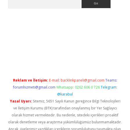
Arama
ino
Reklam ve İletişim:
E-mail:
backlinkpaneli@gmail.com
Teams:
forumhizmeti@gmail.com
Whatsapp: 0262 606 0 726
Telegram:
@karabul
Yasal Uyarı:
Sitemiz, 5651 Sayılı Kanun gereğince Bilgi Teknolojileri
ve İletişim Kurumu (BTK) tarafından onaylanmış bir Yer Sağlayıcı
olarak hizmet vermektedir. Bu nedenle, sitedeki içerikleri proaktif
olarak denetleme veya araştırma yükümlülüğümüz bulunmamaktadır.
Ancak, üyelerimiz yazdıkları içeriklerin sorumluluğunu taşımakta olup,