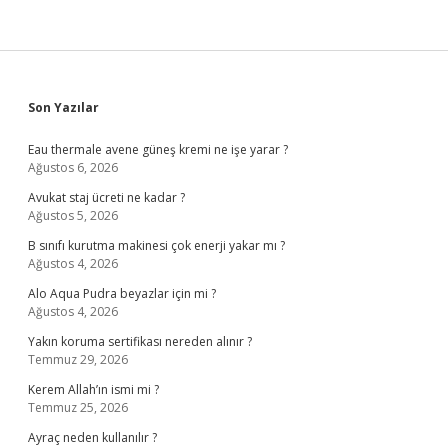
Sidebar
Son Yazılar
Eau thermale avene güneş kremi ne işe yarar ?
Ağustos 6, 2026
Avukat staj ücreti ne kadar ?
Ağustos 5, 2026
B sınıfı kurutma makinesi çok enerji yakar mı ?
Ağustos 4, 2026
Alo Aqua Pudra beyazlar için mi ?
Ağustos 4, 2026
Yakın koruma sertifikası nereden alınır ?
Temmuz 29, 2026
Kerem Allah’ın ismi mi ?
Temmuz 25, 2026
Ayraç neden kullanılır ?