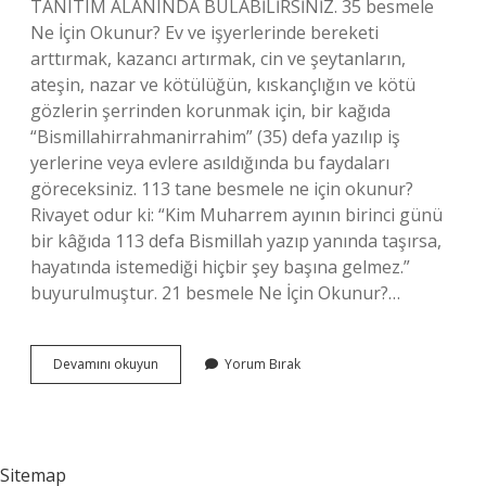
TANITIM ALANINDA BULABİLİRSİNİZ. 35 besmele
Ne İçin Okunur? Ev ve işyerlerinde bereketi
arttırmak, kazancı artırmak, cin ve şeytanların,
ateşin, nazar ve kötülüğün, kıskançlığın ve kötü
gözlerin şerrinden korunmak için, bir kağıda
“Bismillahirrahmanirrahim” (35) defa yazılıp iş
yerlerine veya evlere asıldığında bu faydaları
göreceksiniz. 113 tane besmele ne için okunur?
Rivayet odur ki: “Kim Muharrem ayının birinci günü
bir kâğıda 113 defa Bismillah yazıp yanında taşırsa,
hayatında istemediği hiçbir şey başına gelmez.”
buyurulmuştur. 21 besmele Ne İçin Okunur?…
Besmele
Devamını okuyun
Yorum Bırak
Kaç
Tane
Çekilir
Sitemap