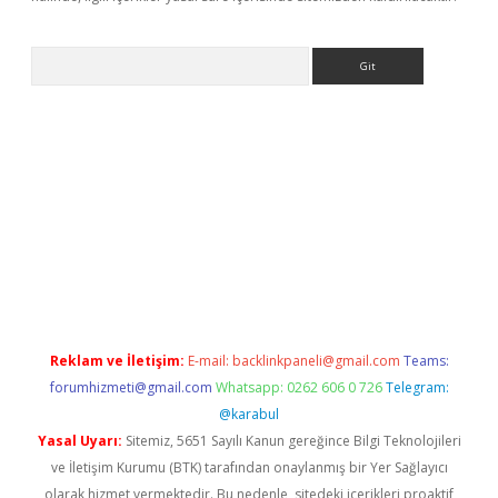
Arama
ino
Reklam ve İletişim:
E-mail:
backlinkpaneli@gmail.com
Teams:
forumhizmeti@gmail.com
Whatsapp: 0262 606 0 726
Telegram:
@karabul
Yasal Uyarı:
Sitemiz, 5651 Sayılı Kanun gereğince Bilgi Teknolojileri
ve İletişim Kurumu (BTK) tarafından onaylanmış bir Yer Sağlayıcı
olarak hizmet vermektedir. Bu nedenle, sitedeki içerikleri proaktif