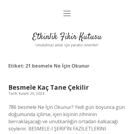
menüyü
Anasayfa
aç
Gizlilik Politikası
Etkinlik Fikir Kutusu
Yasal Uyarı
Unutulmaz anlar için yaratıcı öneriler!
Hakkımızda
Etiket:
21 besmele Ne İçin Okunur
Besmele Kaç Tane Çekilir
Tarih: Kasım 20, 2024
786 besmele Ne İçin Okunur? Yedi gün boyunca gün
doğumunda içilirse, içen kişinin zihninin
berraklaşacağı ve unutkanlığın ortadan kalkacağı
söylenir. BESMELE-İ ŞERİF’İN FAZİLETLERİNİ