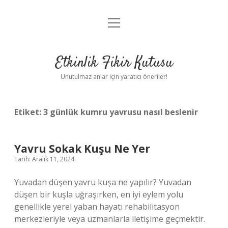
menüyü
Anasayfa
aç
Gizlilik Politikası
Etkinlik Fikir Kutusu
Yasal Uyarı
Unutulmaz anlar için yaratıcı öneriler!
Hakkımızda
Etiket:
3 günlük kumru yavrusu nasıl beslenir
Yavru Sokak Kuşu Ne Yer
Tarih: Aralık 11, 2024
Yuvadan düşen yavru kuşa ne yapılır? Yuvadan
düşen bir kuşla uğraşırken, en iyi eylem yolu
genellikle yerel yaban hayatı rehabilitasyon
merkezleriyle veya uzmanlarla iletişime geçmektir.