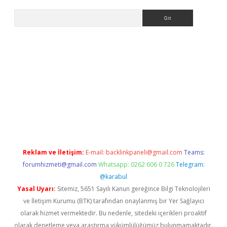
Arama
sino
Reklam ve İletişim:
E-mail:
backlinkpaneli@gmail.com
Teams:
forumhizmeti@gmail.com
Whatsapp: 0262 606 0 726
Telegram:
@karabul
Yasal Uyarı:
Sitemiz, 5651 Sayılı Kanun gereğince Bilgi Teknolojileri
ve İletişim Kurumu (BTK) tarafından onaylanmış bir Yer Sağlayıcı
olarak hizmet vermektedir. Bu nedenle, sitedeki içerikleri proaktif
olarak denetleme veya araştırma yükümlülüğümüz bulunmamaktadır.