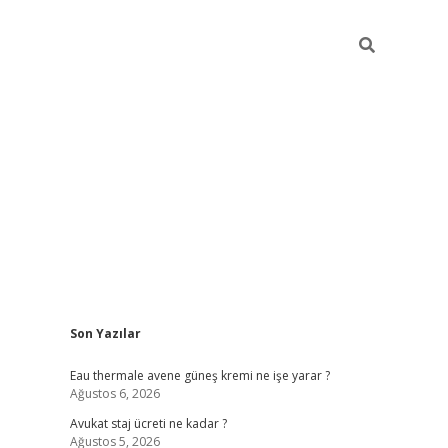
Sidebar
Son Yazılar
vdcasino
Eau thermale avene güneş kremi ne işe yarar ?
Ağustos 6, 2026
Avukat staj ücreti ne kadar ?
Ağustos 5, 2026