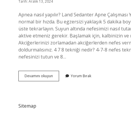
Tarih: Aralık 13, 2024
Apnea nasıl yapılır? Land Sedanter Apne Çalışması Y
normal bir hızda. Bu egzersizi yaklaşık 5 dakika bo
üste tekrarlayın. Suyun altında nefesimizi nasıl tut
aktive etmeniz gerekir. Başlamak için, kalbinizin ve
Akciğerlerinizi zorlamadan akciğerlerden nefes vermel
doldurmalısınız. 4 7 8 tekniği nedir? 4-7-8 nefes tek
nefesinizi tutun ve 8…
Apnea
Devamını okuyun
Yorum Bırak
Tekniği
Nedir
Sitemap