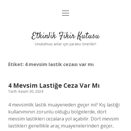
menüyü
Anasayfa
aç
Gizlilik Politikası
Etkinlik Fikir Kutusu
Yasal Uyarı
Unutulmaz anlar için yaratıcı öneriler!
Hakkımızda
Etiket:
4 mevsim lastik cezası var mı
4 Mevsim Lastiğe Ceza Var Mı
Tarih: Kasım 30, 2024
4 mevsimlik lastik muayeneden geçer mi? Kış lastiği
kullanımının zorunlu olduğu bölgelerde, dört
mevsim lastikleri cezalara yol açabilir. Dört mevsim
lastikleri genellikle araç muayenelerinden geçer,