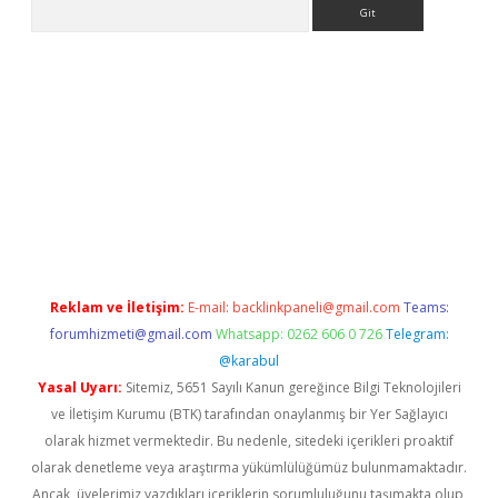
Arama
ino
Reklam ve İletişim:
E-mail:
backlinkpaneli@gmail.com
Teams:
forumhizmeti@gmail.com
Whatsapp: 0262 606 0 726
Telegram:
@karabul
Yasal Uyarı:
Sitemiz, 5651 Sayılı Kanun gereğince Bilgi Teknolojileri
ve İletişim Kurumu (BTK) tarafından onaylanmış bir Yer Sağlayıcı
olarak hizmet vermektedir. Bu nedenle, sitedeki içerikleri proaktif
olarak denetleme veya araştırma yükümlülüğümüz bulunmamaktadır.
Ancak, üyelerimiz yazdıkları içeriklerin sorumluluğunu taşımakta olup,