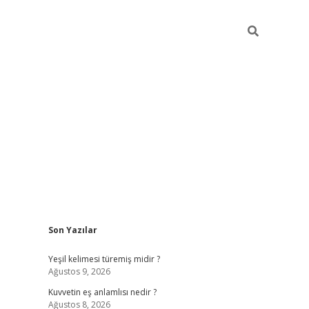
Sidebar
Son Yazılar
vdcasino
Yeşil kelimesi türemiş midir ?
Ağustos 9, 2026
Kuvvetin eş anlamlısı nedir ?
Ağustos 8, 2026