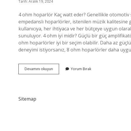
Tarih: Aralık 19, 2024
4 ohm hoparlör Kaç watt eder? Genellikle otomotiv s
empedanslı hoparlörler, istenilen müzik kalitesine g
kullanıcıya, her ihtiyaca ve her bütçeye uygun olarak
sunuluyor. 4 ohm iyi midir? Güçlü bir güç amplifika
ohm hoparlörler iyi bir seçim olabilir. Daha az güç
deneyimi istiyorsanız, 8 ohm hoparlörler daha uygu
Hoparlör
Devamını okuyun
Yorum Bırak
4
Ohm
Ne
Demek
Sitemap