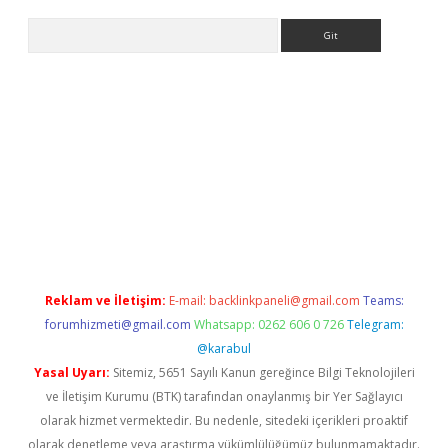
Arama
ino
Reklam ve İletişim:
E-mail:
backlinkpaneli@gmail.com
Teams:
forumhizmeti@gmail.com
Whatsapp: 0262 606 0 726
Telegram:
@karabul
Yasal Uyarı:
Sitemiz, 5651 Sayılı Kanun gereğince Bilgi Teknolojileri
ve İletişim Kurumu (BTK) tarafından onaylanmış bir Yer Sağlayıcı
olarak hizmet vermektedir. Bu nedenle, sitedeki içerikleri proaktif
olarak denetleme veya araştırma yükümlülüğümüz bulunmamaktadır.