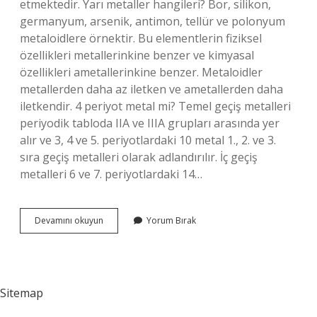
etmektedir. Yarı metaller hangileri? Bor, silikon,
germanyum, arsenik, antimon, tellür ve polonyum
metaloidlere örnektir. Bu elementlerin fiziksel
özellikleri metallerinkine benzer ve kimyasal
özellikleri ametallerinkine benzer. Metaloidler
metallerden daha az iletken ve ametallerden daha
iletkendir. 4 periyot metal mi? Temel geçiş metalleri
periyodik tabloda IIA ve IIIA grupları arasında yer
alır ve 3, 4 ve 5. periyotlardaki 10 metal 1., 2. ve 3.
sıra geçiş metalleri olarak adlandırılır. İç geçiş
metalleri 6 ve 7. periyotlardaki 14…
4A
Devamını okuyun
Yorum Bırak
Yarı
Metal
Mi
Sitemap