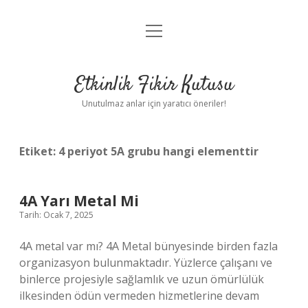
menüyü
Anasayfa
aç
Gizlilik Politikası
Etkinlik Fikir Kutusu
Yasal Uyarı
Unutulmaz anlar için yaratıcı öneriler!
Hakkımızda
Etiket:
4 periyot 5A grubu hangi elementtir
4A Yarı Metal Mi
Tarih: Ocak 7, 2025
4A metal var mı? 4A Metal bünyesinde birden fazla
organizasyon bulunmaktadır. Yüzlerce çalışanı ve
binlerce projesiyle sağlamlık ve uzun ömürlülük
ilkesinden ödün vermeden hizmetlerine devam