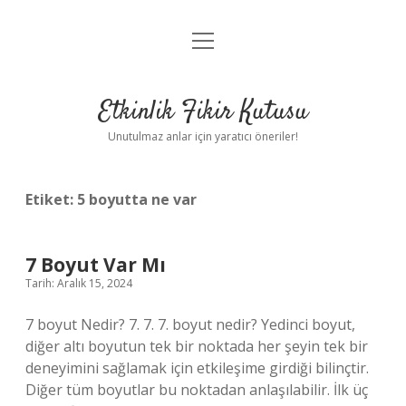
menüyü
Anasayfa
aç
Gizlilik Politikası
Etkinlik Fikir Kutusu
Yasal Uyarı
Unutulmaz anlar için yaratıcı öneriler!
Hakkımızda
Etiket:
5 boyutta ne var
7 Boyut Var Mı
Tarih: Aralık 15, 2024
7 boyut Nedir? 7. 7. 7. boyut nedir? Yedinci boyut,
diğer altı boyutun tek bir noktada her şeyin tek bir
deneyimini sağlamak için etkileşime girdiği bilinçtir.
Diğer tüm boyutlar bu noktadan anlaşılabilir. İlk üç