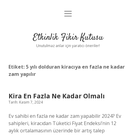
menüyü
Anasayfa
aç
Gizlilik Politikası
Etkinlik Fikir Kutusu
Yasal Uyarı
Unutulmaz anlar için yaratıcı öneriler!
Hakkımızda
Etiket:
5 yılı dolduran kiracıya en fazla ne kadar
zam yapılır
Kira En Fazla Ne Kadar Olmalı
Tarih: Kasım 7, 2024
Ev sahibi en fazla ne kadar zam yapabilir 2024? Ev
sahipleri, kiracıdan Tüketici Fiyat Endeksi’nin 12
aylık ortalamasının üzerinde bir artış talep