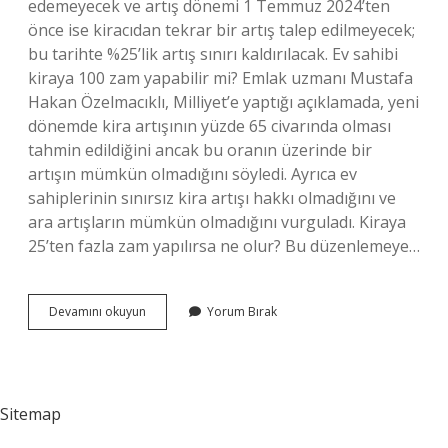
edemeyecek ve artış dönemi 1 Temmuz 2024’ten
önce ise kiracıdan tekrar bir artış talep edilmeyecek;
bu tarihte %25’lik artış sınırı kaldırılacak. Ev sahibi
kiraya 100 zam yapabilir mi? Emlak uzmanı Mustafa
Hakan Özelmacıklı, Milliyet’e yaptığı açıklamada, yeni
dönemde kira artışının yüzde 65 civarında olması
tahmin edildiğini ancak bu oranın üzerinde bir
artışın mümkün olmadığını söyledi. Ayrıca ev
sahiplerinin sınırsız kira artışı hakkı olmadığını ve
ara artışların mümkün olmadığını vurguladı. Kiraya
25’ten fazla zam yapılırsa ne olur? Bu düzenlemeye…
Kira
Devamını okuyun
Yorum Bırak
En
Fazla
Ne
Kadar
Olmalı
Sitemap