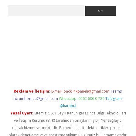
Arama
ino
Reklam ve İletişim:
E-mail:
backlinkpaneli@gmail.com
Teams:
forumhizmeti@gmail.com
Whatsapp: 0262 606 0 726
Telegram:
@karabul
Yasal Uyarı:
Sitemiz, 5651 Sayılı Kanun gereğince Bilgi Teknolojileri
ve İletişim Kurumu (BTK) tarafından onaylanmış bir Yer Sağlayıcı
olarak hizmet vermektedir. Bu nedenle, sitedeki içerikleri proaktif
olarak denetleme veya araştırma yükümlülüğümüz bulunmamaktadır.