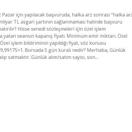
ız Pazar için yapılacak başvuruda, halka arz sonrası “halka ar
5 milyar TL asgari şartının sağlanmaması halinde başvuru
tırılır? Hisse senedi sözleşmeleri için özel işlem
tta yatan seansın kapanış fiyatı. Minimum emir miktarı. Özel
 Özel işlem bildiriminin yapıldığı fiyat, söz konusu
0-999,99175>1. Borsada 5 gün kuralı nedir? Merhaba, Günlük
alıp satmaktır. Günlük alım/satım sayısı, son…