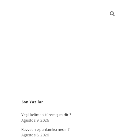
Sidebar
Son Yazılar
vdcasino
Yeşil kelimesi türemiş midir ?
Ağustos 9, 2026
Kuvvetin eş anlamlısı nedir ?
Ağustos 8, 2026