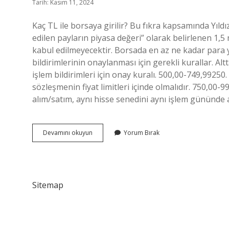
Tarih: Kasım 11, 2024
Kaç TL ile borsaya girilir? Bu fıkra kapsamında Yıld
edilen payların piyasa değeri” olarak belirlenen 1,
kabul edilmeyecektir. Borsada en az ne kadar para ya
bildirimlerinin onaylanması için gerekli kurallar. Al
işlem bildirimleri için onay kuralı. 500,00-749,99250.
sözleşmenin fiyat limitleri içinde olmalıdır. 750,0
alım/satım, aynı hisse senedini aynı işlem gününde 
50
Devamını okuyun
Yorum Bırak
Tl
Ile
Borsa
Oynanır
Mı
Sitemap