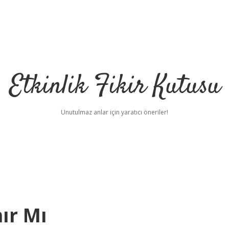
Etkinlik Fikir Kutusu
Unutulmaz anlar için yaratıcı öneriler!
nır Mı