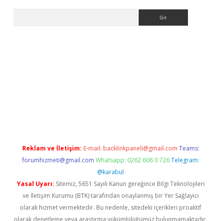
Arama
ino
Reklam ve İletişim:
E-mail:
backlinkpaneli@gmail.com
Teams:
forumhizmeti@gmail.com
Whatsapp: 0262 606 0 726
Telegram:
@karabul
Yasal Uyarı:
Sitemiz, 5651 Sayılı Kanun gereğince Bilgi Teknolojileri
ve İletişim Kurumu (BTK) tarafından onaylanmış bir Yer Sağlayıcı
olarak hizmet vermektedir. Bu nedenle, sitedeki içerikleri proaktif
olarak denetleme veya araştırma yükümlülüğümüz bulunmamaktadır.