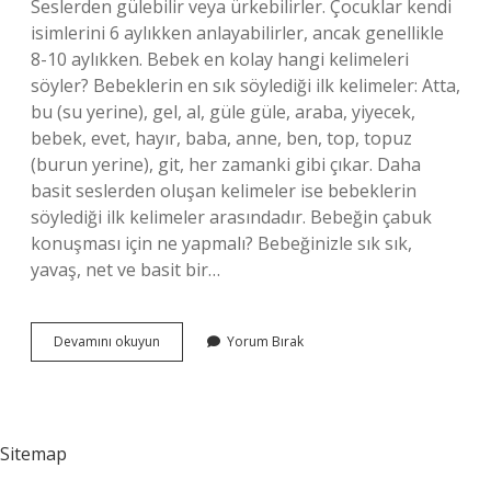
Seslerden gülebilir veya ürkebilirler. Çocuklar kendi
isimlerini 6 aylıkken anlayabilirler, ancak genellikle
8-10 aylıkken. Bebek en kolay hangi kelimeleri
söyler? Bebeklerin en sık söylediği ilk kelimeler: Atta,
bu (su yerine), gel, al, güle güle, araba, yiyecek,
bebek, evet, hayır, baba, anne, ben, top, topuz
(burun yerine), git, her zamanki gibi çıkar. Daha
basit seslerden oluşan kelimeler ise bebeklerin
söylediği ilk kelimeler arasındadır. Bebeğin çabuk
konuşması için ne yapmalı? Bebeğinizle sık sık,
yavaş, net ve basit bir…
6
Devamını okuyun
Yorum Bırak
Aylık
Bebek
Hangi
Kelimeleri
Söyleyebilir
Sitemap