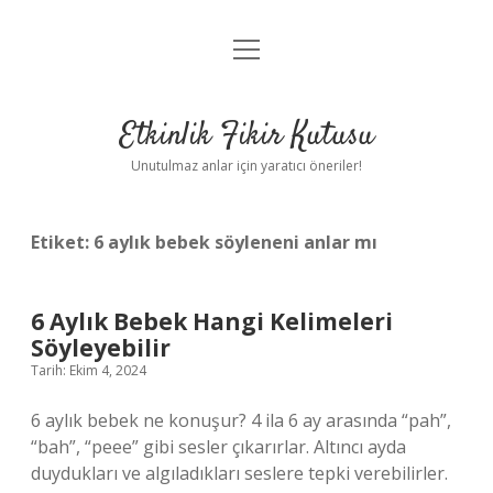
menüyü
Anasayfa
aç
Gizlilik Politikası
Etkinlik Fikir Kutusu
Yasal Uyarı
Unutulmaz anlar için yaratıcı öneriler!
Hakkımızda
Etiket:
6 aylık bebek söyleneni anlar mı
6 Aylık Bebek Hangi Kelimeleri
Söyleyebilir
Tarih: Ekim 4, 2024
6 aylık bebek ne konuşur? 4 ila 6 ay arasında “pah”,
“bah”, “peee” gibi sesler çıkarırlar. Altıncı ayda
duydukları ve algıladıkları seslere tepki verebilirler.