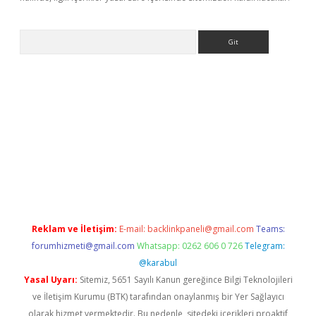
Arama
sino
Reklam ve İletişim:
E-mail:
backlinkpaneli@gmail.com
Teams:
forumhizmeti@gmail.com
Whatsapp: 0262 606 0 726
Telegram:
@karabul
Yasal Uyarı:
Sitemiz, 5651 Sayılı Kanun gereğince Bilgi Teknolojileri
ve İletişim Kurumu (BTK) tarafından onaylanmış bir Yer Sağlayıcı
olarak hizmet vermektedir. Bu nedenle, sitedeki içerikleri proaktif