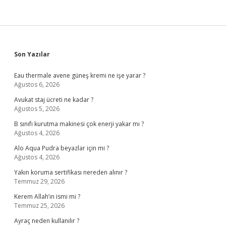
Sidebar
Son Yazılar
Eau thermale avene güneş kremi ne işe yarar ?
Ağustos 6, 2026
Avukat staj ücreti ne kadar ?
Ağustos 5, 2026
B sınıfı kurutma makinesi çok enerji yakar mı ?
Ağustos 4, 2026
Alo Aqua Pudra beyazlar için mi ?
Ağustos 4, 2026
Yakın koruma sertifikası nereden alınır ?
Temmuz 29, 2026
Kerem Allah’ın ismi mi ?
Temmuz 25, 2026
Ayraç neden kullanılır ?