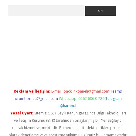
Arama
ino
Reklam ve İletişim:
E-mail:
backlinkpaneli@gmail.com
Teams:
forumhizmeti@gmail.com
Whatsapp: 0262 606 0 726
Telegram:
@karabul
Yasal Uyarı:
Sitemiz, 5651 Sayılı Kanun gereğince Bilgi Teknolojileri
ve İletişim Kurumu (BTK) tarafından onaylanmış bir Yer Sağlayıcı
olarak hizmet vermektedir. Bu nedenle, sitedeki içerikleri proaktif
olarak denetleme veya araştırma yükümlülüğümüz bulunmamaktadır.