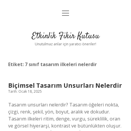
menüyü
Anasayfa
aç
Gizlilik Politikası
Etkinlik Fikir Kutusu
Yasal Uyarı
Unutulmaz anlar için yaratıcı öneriler!
Hakkımızda
Etiket:
7 sınıf tasarım ilkeleri nelerdir
Biçimsel Tasarım Unsurları Nelerdir
Tarih: Ocak 18, 2025
Tasarım unsurları nelerdir? Tasarım öğeleri nokta,
çizgi, renk, şekil, yön, boyut, aralık ve dokudur.
Tasarım ilkeleri ritim, denge, vurgu, süreklilik, oran
ve görsel hiyerarşi, kontrast ve bütünlükten oluşur.