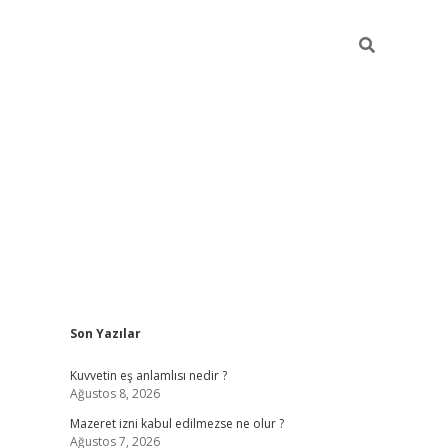
Sidebar
Son Yazılar
vdcasino
Kuvvetin eş anlamlısı nedir ?
Ağustos 8, 2026
Mazeret izni kabul edilmezse ne olur ?
Ağustos 7, 2026