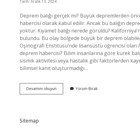
Tarih: Aralık 13, 2024
Deprem balığı gerçek mi? Büyük depremlerden önce
habercisi olarak kabul edilir. Ancak bu balığın depr
yoktur. Kıyamet balığı nerede görüldü? Kaliforniya’n
bulundu. Bu olay bölgede büyük bir deprem olabileceği
Oşinografi Enstitüsü’nde lisansüstü öğrencisi olan A
deprem habercisi? Bilim insanlarına göre kürek balığ
sismik aktivitesi veya hastalık gibi faktörlerden k
bilimsel kanıt oluşturmadığı…
Deprem
Devamını okuyun
Yorum Bırak
Balığı
Nedir
Sitemap