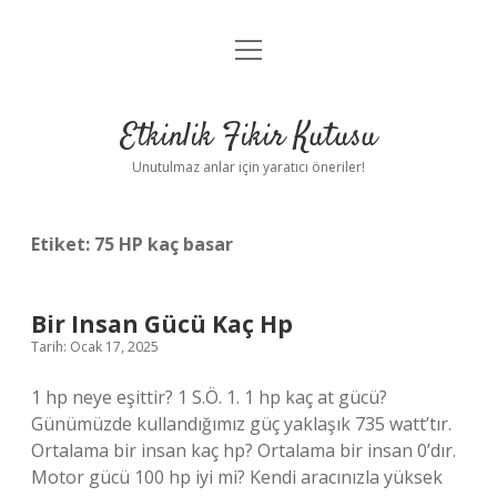
menüyü
Anasayfa
aç
Gizlilik Politikası
Etkinlik Fikir Kutusu
Yasal Uyarı
Unutulmaz anlar için yaratıcı öneriler!
Hakkımızda
Etiket:
75 HP kaç basar
Bir Insan Gücü Kaç Hp
Tarih: Ocak 17, 2025
1 hp neye eşittir? 1 S.Ö. 1. 1 hp kaç at gücü?
Günümüzde kullandığımız güç yaklaşık 735 watt’tır.
Ortalama bir insan kaç hp? Ortalama bir insan 0’dır.
Motor gücü 100 hp iyi mi? Kendi aracınızla yüksek