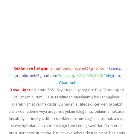
ino
Reklam ve İletişim:
E-mail:
backlinkpaneli@gmail.com
Teams:
forumhizmeti@gmail.com
Whatsapp: 0262 606 0 726
Telegram:
@karabul
Yasal Uyarı:
Sitemiz, 5651 Sayılı Kanun gereğince Bilgi Teknolojileri
ve İletişim Kurumu (BTK) tarafından onaylanmış bir Yer Sağlayıcı
olarak hizmet vermektedir. Bu nedenle, sitedeki içerikleri proaktif
olarak denetleme veya araştırma yükümlülüğümüz bulunmamaktadır.
Ancak, üyelerimiz yazdıkları içeriklerin sorumluluğunu taşımakta olup,
siteye üye olarak bu sorumluluğu kabul etmiş sayılırlar. Bu internet
sitesi, herhangi bir marka, kurum veya şahıs şirketi ile hiçbir bağlantısı