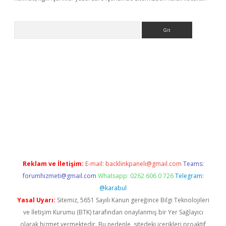
Arama
ino
Reklam ve İletişim:
E-mail:
backlinkpaneli@gmail.com
Teams:
forumhizmeti@gmail.com
Whatsapp: 0262 606 0 726
Telegram:
@karabul
Yasal Uyarı:
Sitemiz, 5651 Sayılı Kanun gereğince Bilgi Teknolojileri
ve İletişim Kurumu (BTK) tarafından onaylanmış bir Yer Sağlayıcı
olarak hizmet vermektedir. Bu nedenle, sitedeki içerikleri proaktif