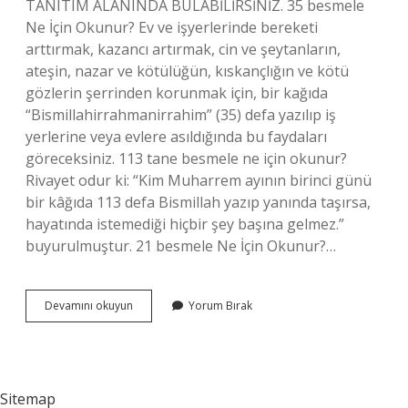
TANITIM ALANINDA BULABİLİRSİNİZ. 35 besmele
Ne İçin Okunur? Ev ve işyerlerinde bereketi
arttırmak, kazancı artırmak, cin ve şeytanların,
ateşin, nazar ve kötülüğün, kıskançlığın ve kötü
gözlerin şerrinden korunmak için, bir kağıda
“Bismillahirrahmanirrahim” (35) defa yazılıp iş
yerlerine veya evlere asıldığında bu faydaları
göreceksiniz. 113 tane besmele ne için okunur?
Rivayet odur ki: “Kim Muharrem ayının birinci günü
bir kâğıda 113 defa Bismillah yazıp yanında taşırsa,
hayatında istemediği hiçbir şey başına gelmez.”
buyurulmuştur. 21 besmele Ne İçin Okunur?…
Besmele
Devamını okuyun
Yorum Bırak
Kaç
Tane
Çekilir
Sitemap