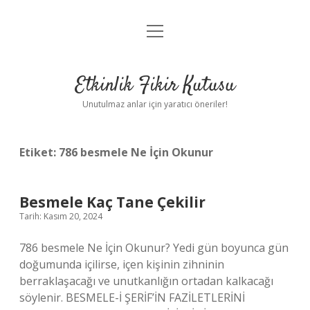
menüyü
Anasayfa
aç
Gizlilik Politikası
Etkinlik Fikir Kutusu
Yasal Uyarı
Unutulmaz anlar için yaratıcı öneriler!
Hakkımızda
Etiket:
786 besmele Ne İçin Okunur
Besmele Kaç Tane Çekilir
Tarih: Kasım 20, 2024
786 besmele Ne İçin Okunur? Yedi gün boyunca gün
doğumunda içilirse, içen kişinin zihninin
berraklaşacağı ve unutkanlığın ortadan kalkacağı
söylenir. BESMELE-İ ŞERİF’İN FAZİLETLERİNİ