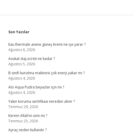
Sidebar
Son Yazılar
Eau thermale avene güneş kremi ne işe yarar ?
Ağustos 6, 2026
Avukat staj ücreti ne kadar ?
Ağustos 5, 2026
B sınıfı kurutma makinesi çok enerji yakar mı ?
Ağustos 4, 2026
Alo Aqua Pudra beyazlar için mi ?
Ağustos 4, 2026
Yakın koruma sertifikası nereden alınır ?
Temmuz 29, 2026
Kerem Allah’ın ismi mi ?
Temmuz 25, 2026
Ayraç neden kullanılır ?