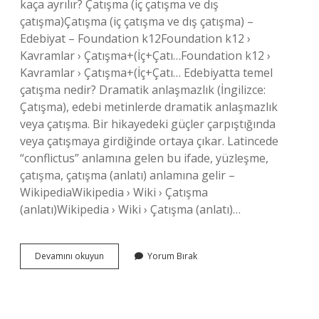
kaça ayrılır? Çatışma (iç çatışma ve dış
çatışma)Çatışma (iç çatışma ve dış çatışma) –
Edebiyat – Foundation k12Foundation k12 ›
Kavramlar › Çatışma+(İç+Çatı…Foundation k12 ›
Kavramlar › Çatışma+(İç+Çatı… Edebiyatta temel
çatışma nedir? Dramatik anlaşmazlık (İngilizce:
Çatışma), edebi metinlerde dramatik anlaşmazlık
veya çatışma. Bir hikayedeki güçler çarpıştığında
veya çatışmaya girdiğinde ortaya çıkar. Latincede
“conflictus” anlamına gelen bu ifade, yüzleşme,
çatışma, çatışma (anlatı) anlamına gelir –
WikipediaWikipedia › Wiki › Çatışma
(anlatı)Wikipedia › Wiki › Çatışma (anlatı)…
Çatışma
Devamını okuyun
Yorum Bırak
Türleri
Nelerdir
Edebiyatta