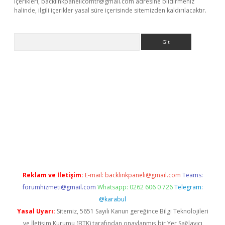
içerikleri,
backlinkpanelicomtr@gmail.com
adresine bildirmeniz
halinde, ilgili içerikler yasal süre içerisinde sitemizden kaldırılacaktır.
Arama
ino
Reklam ve İletişim:
E-mail:
backlinkpaneli@gmail.com
Teams:
forumhizmeti@gmail.com
Whatsapp: 0262 606 0 726
Telegram:
@karabul
Yasal Uyarı:
Sitemiz, 5651 Sayılı Kanun gereğince Bilgi Teknolojileri
ve İletişim Kurumu (BTK) tarafından onaylanmış bir Yer Sağlayıcı