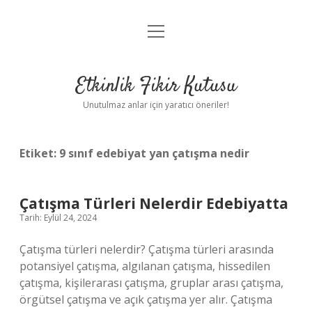
menüyü
Anasayfa
aç
Gizlilik Politikası
Etkinlik Fikir Kutusu
Yasal Uyarı
Unutulmaz anlar için yaratıcı öneriler!
Hakkımızda
Etiket:
9 sınıf edebiyat yan çatışma nedir
Çatışma Türleri Nelerdir Edebiyatta
Tarih: Eylül 24, 2024
Çatışma türleri nelerdir? Çatışma türleri arasında
potansiyel çatışma, algılanan çatışma, hissedilen
çatışma, kişilerarası çatışma, gruplar arası çatışma,
örgütsel çatışma ve açık çatışma yer alır. Çatışma