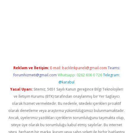
ino
Reklam ve İletişim:
E-mail:
backlinkpaneli@gmail.com
Teams:
forumhizmeti@gmail.com
Whatsapp: 0262 606 0 726
Telegram:
@karabul
Yasal Uyarı:
Sitemiz, 5651 Sayılı Kanun gereğince Bilgi Teknolojileri
ve İletişim Kurumu (BTK) tarafından onaylanmış bir Yer Sağlayıcı
olarak hizmet vermektedir. Bu nedenle, sitedeki içerikleri proaktif
olarak denetleme veya araştırma yükümlülüğümüz bulunmamaktadır.
Ancak, üyelerimiz yazdıkları içeriklerin sorumluluğunu taşımakta olup,
siteye üye olarak bu sorumluluğu kabul etmiş sayılırlar. Bu internet
sitesi, herhangi bir marka, kurum veya şahıs şirketi ile hiçbir bağlantısı