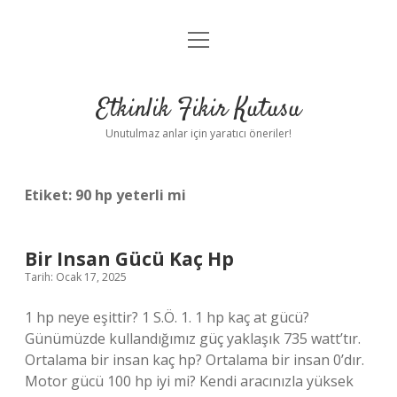
menüyü
Anasayfa
aç
Gizlilik Politikası
Etkinlik Fikir Kutusu
Yasal Uyarı
Unutulmaz anlar için yaratıcı öneriler!
Hakkımızda
Etiket:
90 hp yeterli mi
Bir Insan Gücü Kaç Hp
Tarih: Ocak 17, 2025
1 hp neye eşittir? 1 S.Ö. 1. 1 hp kaç at gücü?
Günümüzde kullandığımız güç yaklaşık 735 watt’tır.
Ortalama bir insan kaç hp? Ortalama bir insan 0’dır.
Motor gücü 100 hp iyi mi? Kendi aracınızla yüksek