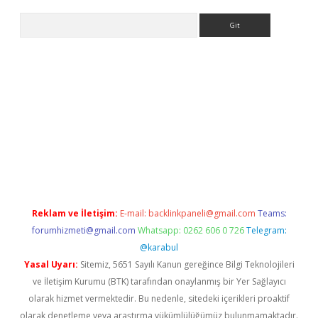
Arama
ino
Reklam ve İletişim:
E-mail:
backlinkpaneli@gmail.com
Teams:
forumhizmeti@gmail.com
Whatsapp: 0262 606 0 726
Telegram:
@karabul
Yasal Uyarı:
Sitemiz, 5651 Sayılı Kanun gereğince Bilgi Teknolojileri
ve İletişim Kurumu (BTK) tarafından onaylanmış bir Yer Sağlayıcı
olarak hizmet vermektedir. Bu nedenle, sitedeki içerikleri proaktif
olarak denetleme veya araştırma yükümlülüğümüz bulunmamaktadır.