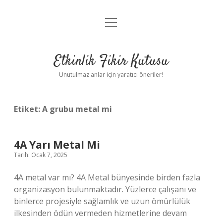
menüyü
Anasayfa
aç
Gizlilik Politikası
Etkinlik Fikir Kutusu
Yasal Uyarı
Unutulmaz anlar için yaratıcı öneriler!
Hakkımızda
Etiket:
A grubu metal mi
4A Yarı Metal Mi
Tarih: Ocak 7, 2025
4A metal var mı? 4A Metal bünyesinde birden fazla
organizasyon bulunmaktadır. Yüzlerce çalışanı ve
binlerce projesiyle sağlamlık ve uzun ömürlülük
ilkesinden ödün vermeden hizmetlerine devam