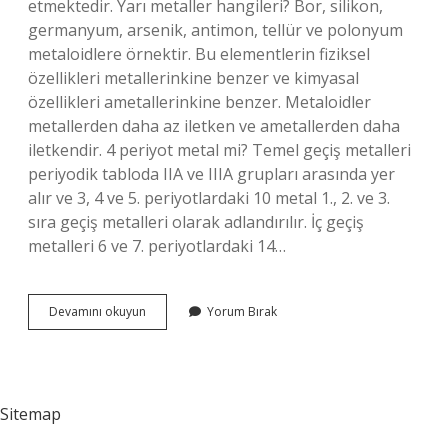
etmektedir. Yarı metaller hangileri? Bor, silikon,
germanyum, arsenik, antimon, tellür ve polonyum
metaloidlere örnektir. Bu elementlerin fiziksel
özellikleri metallerinkine benzer ve kimyasal
özellikleri ametallerinkine benzer. Metaloidler
metallerden daha az iletken ve ametallerden daha
iletkendir. 4 periyot metal mi? Temel geçiş metalleri
periyodik tabloda IIA ve IIIA grupları arasında yer
alır ve 3, 4 ve 5. periyotlardaki 10 metal 1., 2. ve 3.
sıra geçiş metalleri olarak adlandırılır. İç geçiş
metalleri 6 ve 7. periyotlardaki 14…
4A
Devamını okuyun
Yorum Bırak
Yarı
Metal
Mi
Sitemap