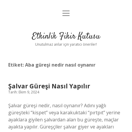
menüyü
Anasayfa
aç
Gizlilik Politikası
Etkinlik Fikir Kutusu
Yasal Uyarı
Unutulmaz anlar için yaratıcı öneriler!
Hakkımızda
Etiket:
Aba güreşi nedir nasıl oynanır
Şalvar Güreşi Nasıl Yapılır
Tarih: Ekim 9, 2024
Şalvar güreşi nedir, nasıl oynanır? Adını yağlı
güreşteki “kispet” veya karakuktaki “pırtpıt” yerine
ayaklara giyilen şalvardan alan bu güreşte, maçlar
ayakta yapılır. Güreşçiler şalvar giyer ve ayakları