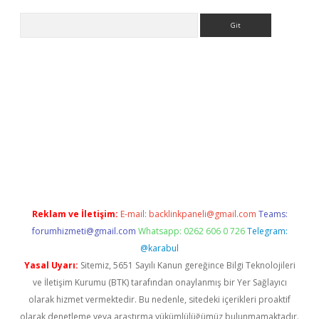
Arama
ino
Reklam ve İletişim:
E-mail:
backlinkpaneli@gmail.com
Teams:
forumhizmeti@gmail.com
Whatsapp: 0262 606 0 726
Telegram:
@karabul
Yasal Uyarı:
Sitemiz, 5651 Sayılı Kanun gereğince Bilgi Teknolojileri
ve İletişim Kurumu (BTK) tarafından onaylanmış bir Yer Sağlayıcı
olarak hizmet vermektedir. Bu nedenle, sitedeki içerikleri proaktif
olarak denetleme veya araştırma yükümlülüğümüz bulunmamaktadır.