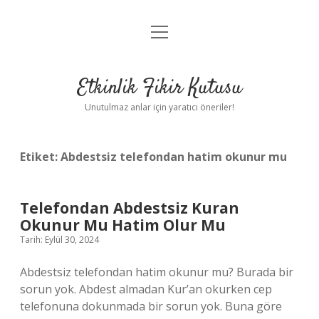
menüyü
Anasayfa
aç
Gizlilik Politikası
Etkinlik Fikir Kutusu
Yasal Uyarı
Unutulmaz anlar için yaratıcı öneriler!
Hakkımızda
Etiket:
Abdestsiz telefondan hatim okunur mu
Telefondan Abdestsiz Kuran
Okunur Mu Hatim Olur Mu
Tarih: Eylül 30, 2024
Abdestsiz telefondan hatim okunur mu? Burada bir
sorun yok. Abdest almadan Kur’an okurken cep
telefonuna dokunmada bir sorun yok. Buna göre