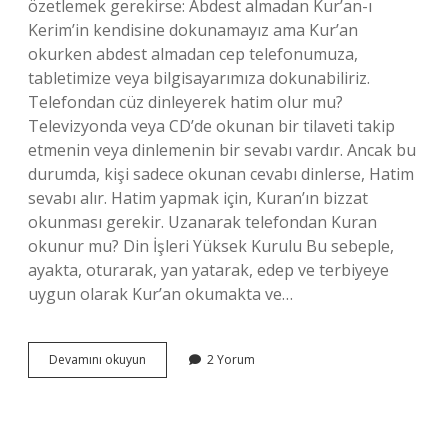
özetlemek gerekirse: Abdest almadan Kur’an-ı
Kerim’in kendisine dokunamayız ama Kur’an
okurken abdest almadan cep telefonumuza,
tabletimize veya bilgisayarımıza dokunabiliriz.
Telefondan cüz dinleyerek hatim olur mu?
Televizyonda veya CD’de okunan bir tilaveti takip
etmenin veya dinlemenin bir sevabı vardır. Ancak bu
durumda, kişi sadece okunan cevabı dinlerse, Hatim
sevabı alır. Hatim yapmak için, Kuran’ın bizzat
okunması gerekir. Uzanarak telefondan Kuran
okunur mu? Din İşleri Yüksek Kurulu Bu sebeple,
ayakta, oturarak, yan yatarak, edep ve terbiyeye
uygun olarak Kur’an okumakta ve…
Telefondan
Devamını okuyun
2 Yorum
Abdestsiz
Kuran
Okunur
Mu