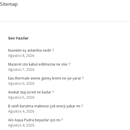
Hatim
Sitemap
Olur
Mu
Sidebar
Son Yazılar
Kuvvetin eş anlamlısı nedir ?
Ağustos 8, 2026
Mazeret izni kabul edilmezse ne olur ?
Ağustos 7, 2026
Eau thermale avene güneş kremi ne işe yarar ?
Ağustos 6, 2026
Avukat staj ücreti ne kadar ?
Ağustos 5, 2026
B sınıfı kurutma makinesi çok enerji yakar mı ?
Ağustos 4, 2026
Alo Aqua Pudra beyazlar için mi ?
Ağustos 4, 2026