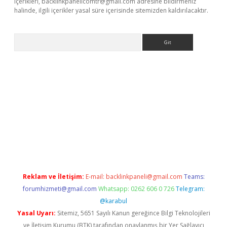
içerikleri,
backlinkpanelicomtr@gmail.com
adresine bildirmeniz
halinde, ilgili içerikler yasal süre içerisinde sitemizden kaldırılacaktır.
Arama
ino
Reklam ve İletişim:
E-mail:
backlinkpaneli@gmail.com
Teams:
forumhizmeti@gmail.com
Whatsapp: 0262 606 0 726
Telegram:
@karabul
Yasal Uyarı:
Sitemiz, 5651 Sayılı Kanun gereğince Bilgi Teknolojileri
ve İletişim Kurumu (BTK) tarafından onaylanmış bir Yer Sağlayıcı