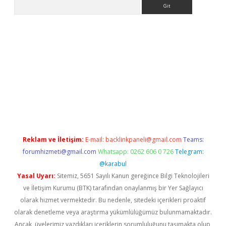
Arama
ino
Reklam ve İletişim:
E-mail:
backlinkpaneli@gmail.com
Teams:
forumhizmeti@gmail.com
Whatsapp: 0262 606 0 726
Telegram:
@karabul
Yasal Uyarı:
Sitemiz, 5651 Sayılı Kanun gereğince Bilgi Teknolojileri
ve İletişim Kurumu (BTK) tarafından onaylanmış bir Yer Sağlayıcı
olarak hizmet vermektedir. Bu nedenle, sitedeki içerikleri proaktif
olarak denetleme veya araştırma yükümlülüğümüz bulunmamaktadır.
Ancak, üyelerimiz yazdıkları içeriklerin sorumluluğunu taşımakta olup,