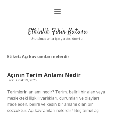
menüyü
Anasayfa
aç
Gizlilik Politikası
Etkinlik Fikir Kutusu
Yasal Uyarı
Unutulmaz anlar için yaratıcı öneriler!
Hakkımızda
Etiket:
Açı kavramları nelerdir
Açının Terim Anlamı Nedir
Tarih: Ocak 19, 2025
Terimlerin anlamı nedir? Terim, belirli bir alan veya
meslekteki ilişkili varlıkları, durumları ve olayları
ifade eden, belirli ve kesin bir anlamı olan bir
sözcüktür. Açı kavramları nelerdir? Beş temel açı