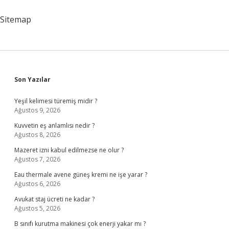
Işe
Yarıyor
Sitemap
Sidebar
Son Yazılar
Yeşil kelimesi türemiş midir ?
Ağustos 9, 2026
Kuvvetin eş anlamlısı nedir ?
Ağustos 8, 2026
Mazeret izni kabul edilmezse ne olur ?
Ağustos 7, 2026
Eau thermale avene güneş kremi ne işe yarar ?
Ağustos 6, 2026
Avukat staj ücreti ne kadar ?
Ağustos 5, 2026
B sınıfı kurutma makinesi çok enerji yakar mı ?