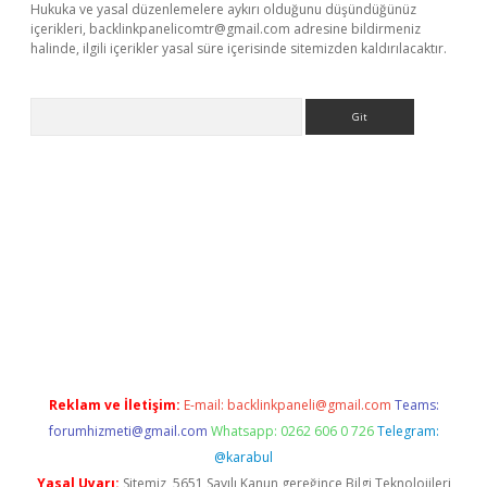
Hukuka ve yasal düzenlemelere aykırı olduğunu düşündüğünüz
içerikleri,
backlinkpanelicomtr@gmail.com
adresine bildirmeniz
halinde, ilgili içerikler yasal süre içerisinde sitemizden kaldırılacaktır.
Arama
ino
Reklam ve İletişim:
E-mail:
backlinkpaneli@gmail.com
Teams:
forumhizmeti@gmail.com
Whatsapp: 0262 606 0 726
Telegram:
@karabul
Yasal Uyarı:
Sitemiz, 5651 Sayılı Kanun gereğince Bilgi Teknolojileri