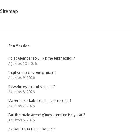
Işe
Yarıyor
Sitemap
Sidebar
Son Yazılar
Polat Alemdar rolü ilk kime teklif edildi ?
Ağustos 10, 2026
Yeşil kelimesi türemiş midir ?
Ağustos 9, 2026
Kuvvetin eş anlamlısı nedir ?
Ağustos 8, 2026
Mazeret izni kabul edilmezse ne olur ?
Ağustos 7, 2026
Eau thermale avene güneş kremi ne işe yarar ?
Ağustos 6, 2026
Avukat staj ücreti ne kadar ?