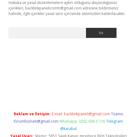
Hukuka ve yasal düzenlemelere aykırı olduğunu düşündüğünüz
içerikleri,
backlinkpanelicomtr@gmail.com
adresine bildirmeniz
halinde, ilgili içerikler yasal süre içerisinde sitemizden kaldırılacaktır.
Arama
ino
Reklam ve İletişim:
E-mail:
backlinkpaneli@gmail.com
Teams:
forumhizmeti@gmail.com
Whatsapp: 0262 606 0 726
Telegram:
@karabul
Yasal Uyarı:
Sitemiz, 5651 Sayılı Kanun gereğince Bilgi Teknolojileri