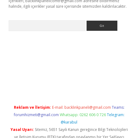
içerikleri,
backlinkpanelicomtr@gmail.com
adresine bildirmeniz
halinde, ilgili içerikler yasal süre içerisinde sitemizden kaldırılacaktır.
Arama
ino
Reklam ve İletişim:
E-mail:
backlinkpaneli@gmail.com
Teams:
forumhizmeti@gmail.com
Whatsapp: 0262 606 0 726
Telegram:
@karabul
Yasal Uyarı:
Sitemiz, 5651 Sayılı Kanun gereğince Bilgi Teknolojileri
ve İletişim Kurumu (BTK) tarafından onaylanmış bir Yer Sağlayıcı