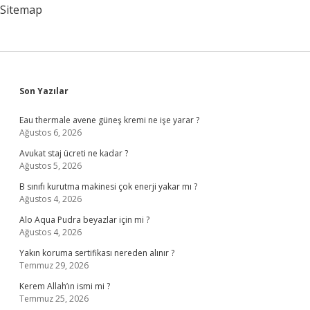
Demek
Sitemap
Sidebar
Son Yazılar
Eau thermale avene güneş kremi ne işe yarar ?
Ağustos 6, 2026
Avukat staj ücreti ne kadar ?
Ağustos 5, 2026
B sınıfı kurutma makinesi çok enerji yakar mı ?
Ağustos 4, 2026
Alo Aqua Pudra beyazlar için mi ?
Ağustos 4, 2026
Yakın koruma sertifikası nereden alınır ?
Temmuz 29, 2026
Kerem Allah’ın ismi mi ?
Temmuz 25, 2026